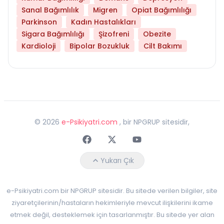
Sanal Bağımlılık
Migren
Opiat Bağımlılığı
Parkinson
Kadın Hastalıkları
Sigara Bağımlılığı
Şizofreni
Obezite
Kardioloji
Bipolar Bozukluk
Cilt Bakımı
©
2026
e-Psikiyatri.com
, bir NPGRUP sitesidir,
Faceebok
Twitter
Youtube
Yukarı Çık
e-Psikiyatri.com bir NPGRUP sitesidir. Bu sitede verilen bilgiler, site
ziyaretçilerinin/hastaların hekimleriyle mevcut ilişkilerini ikame
etmek değil, desteklemek için tasarlanmıştır. Bu sitede yer alan