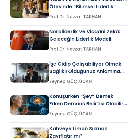
Ötesinde “Bilimsel Liderlik”
Prof.Dr. Nevzat TARHAN
Nöroliderlik ve Vicdani Zekâ:
Geleceğin Liderlik Modeli
Prof.Dr. Nevzat TARHAN
İşe Gidip Çalışabiliyor Olmak
Sağlıklı Olduğunuz Anlamına
Gelir mi?
Zeynep GÜÇLÜCAN
Konuşurken “Şey” Demek
Erken Demans Belirtisi Olabilir
mi?
Zeynep GÜÇLÜCAN
Kahveye Limon Sıkmak
Zayıflatır mı?