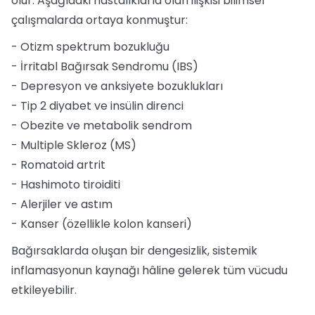
olur. Aşağıdaki hastalıklarla olan ilişkisi bilimsel
çalışmalarda ortaya konmuştur:
- Otizm spektrum bozukluğu
- İrritabl Bağırsak Sendromu (IBS)
- Depresyon ve anksiyete bozuklukları
- Tip 2 diyabet ve insülin direnci
- Obezite ve metabolik sendrom
- Multiple Skleroz (MS)
- Romatoid artrit
- Hashimoto tiroiditi
- Alerjiler ve astım
- Kanser (özellikle kolon kanseri)
Bağırsaklarda oluşan bir dengesizlik, sistemik
inflamasyonun kaynağı hâline gelerek tüm vücudu
etkileyebilir.