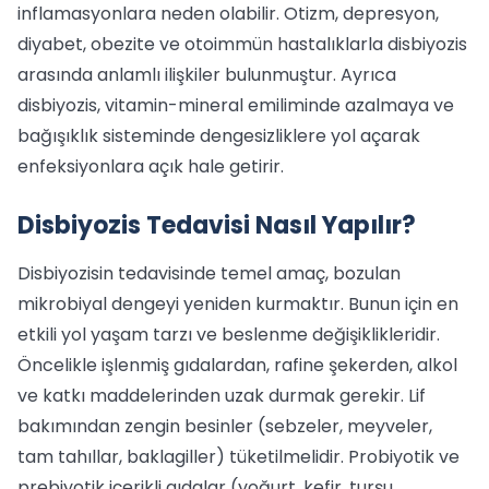
inflamasyonlara neden olabilir. Otizm, depresyon,
diyabet, obezite ve otoimmün hastalıklarla disbiyozis
arasında anlamlı ilişkiler bulunmuştur. Ayrıca
disbiyozis, vitamin-mineral emiliminde azalmaya ve
bağışıklık sisteminde dengesizliklere yol açarak
enfeksiyonlara açık hale getirir.
Disbiyozis Tedavisi Nasıl Yapılır?
Disbiyozisin tedavisinde temel amaç, bozulan
mikrobiyal dengeyi yeniden kurmaktır. Bunun için en
etkili yol yaşam tarzı ve beslenme değişiklikleridir.
Öncelikle işlenmiş gıdalardan, rafine şekerden, alkol
ve katkı maddelerinden uzak durmak gerekir. Lif
bakımından zengin besinler (sebzeler, meyveler,
tam tahıllar, baklagiller) tüketilmelidir. Probiyotik ve
prebiyotik içerikli gıdalar (yoğurt, kefir, turşu,