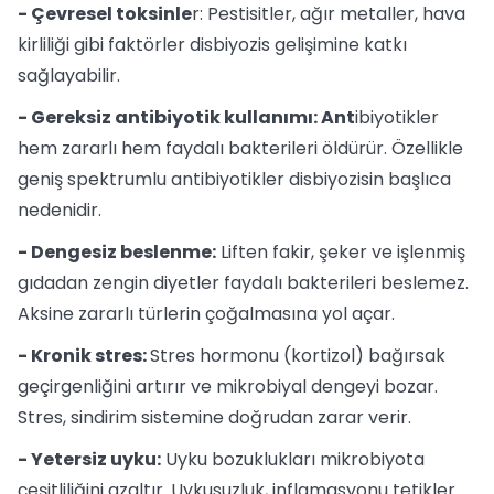
- Çevresel toksinle
r: Pestisitler, ağır metaller, hava
kirliliği gibi faktörler disbiyozis gelişimine katkı
sağlayabilir.
- Gereksiz antibiyotik kullanımı: Ant
ibiyotikler
hem zararlı hem faydalı bakterileri öldürür. Özellikle
geniş spektrumlu antibiyotikler disbiyozisin başlıca
nedenidir.
- Dengesiz beslenme:
Liften fakir, şeker ve işlenmiş
gıdadan zengin diyetler faydalı bakterileri beslemez.
Aksine zararlı türlerin çoğalmasına yol açar.
- Kronik stres:
Stres hormonu (kortizol) bağırsak
geçirgenliğini artırır ve mikrobiyal dengeyi bozar.
Stres, sindirim sistemine doğrudan zarar verir.
- Yetersiz uyku:
Uyku bozuklukları mikrobiyota
çeşitliliğini azaltır. Uykusuzluk, inflamasyonu tetikler.