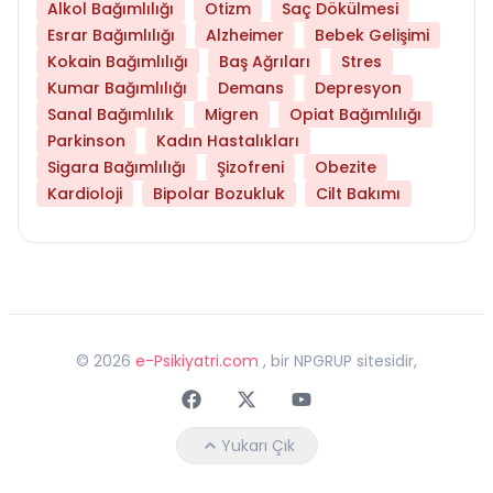
Alkol Bağımlılığı
Otizm
Saç Dökülmesi
Esrar Bağımlılığı
Alzheimer
Bebek Gelişimi
Kokain Bağımlılığı
Baş Ağrıları
Stres
Kumar Bağımlılığı
Demans
Depresyon
Sanal Bağımlılık
Migren
Opiat Bağımlılığı
Parkinson
Kadın Hastalıkları
Sigara Bağımlılığı
Şizofreni
Obezite
Kardioloji
Bipolar Bozukluk
Cilt Bakımı
©
2026
e-Psikiyatri.com
, bir NPGRUP sitesidir,
Faceebok
Twitter
Youtube
Yukarı Çık