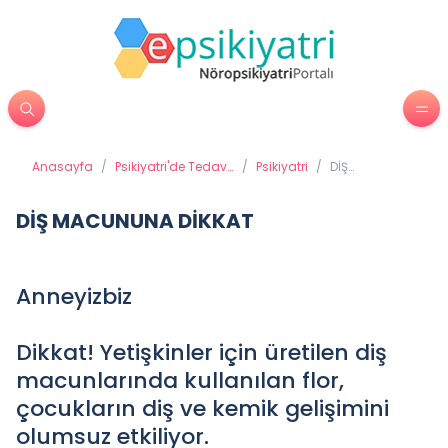
Anasayfa
/
Psikiyatri'de Tedavi
/
Psikiyatri
/
DİŞ
Yöntemleri
MACUNUNA
DİKKAT
DİŞ MACUNUNA DİKKAT
Anneyizbiz
Dikkat! Yetişkinler için üretilen diş
macunlarında kullanılan flor,
çocukların diş ve kemik gelişimini
olumsuz etkiliyor.