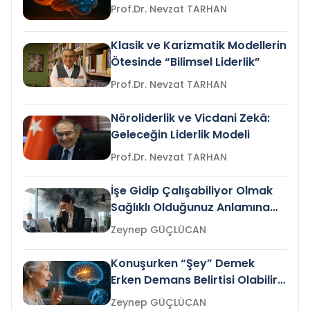
Prof.Dr. Nevzat TARHAN
Klasik ve Karizmatik Modellerin
Ötesinde “Bilimsel Liderlik”
Prof.Dr. Nevzat TARHAN
Nöroliderlik ve Vicdani Zekâ:
Geleceğin Liderlik Modeli
Prof.Dr. Nevzat TARHAN
İşe Gidip Çalışabiliyor Olmak
Sağlıklı Olduğunuz Anlamına
Gelir mi?
Zeynep GÜÇLÜCAN
Konuşurken “Şey” Demek
Erken Demans Belirtisi Olabilir
mi?
Zeynep GÜÇLÜCAN