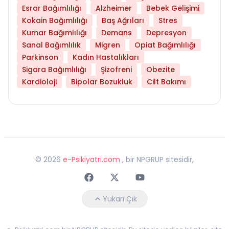
Esrar Bağımlılığı
Alzheimer
Bebek Gelişimi
Kokain Bağımlılığı
Baş Ağrıları
Stres
Kumar Bağımlılığı
Demans
Depresyon
Sanal Bağımlılık
Migren
Opiat Bağımlılığı
Parkinson
Kadın Hastalıkları
Sigara Bağımlılığı
Şizofreni
Obezite
Kardioloji
Bipolar Bozukluk
Cilt Bakımı
©
2026
e-Psikiyatri.com
, bir NPGRUP sitesidir,
Faceebok
Twitter
Youtube
Yukarı Çık