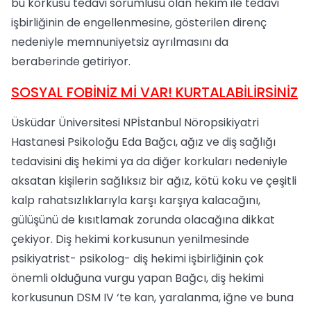
bu korkusu tedavi sorumlusu olan hekim ile tedavi
işbirliğinin de engellenmesine, gösterilen direnç
nedeniyle memnuniyetsiz ayrılmasını da
beraberinde getiriyor.
SOSYAL FOBİNİZ Mİ VAR! KURTALABİLİRSİNİZ
Üsküdar Üniversitesi NPİstanbul Nöropsikiyatri
Hastanesi Psikoloğu Eda Bağcı, ağız ve diş sağlığı
tedavisini diş hekimi ya da diğer korkuları nedeniyle
aksatan kişilerin sağlıksız bir ağız, kötü koku ve çeşitli
kalp rahatsızlıklarıyla karşı karşıya kalacağını,
gülüşünü de kısıtlamak zorunda olacağına dikkat
çekiyor. Diş hekimi korkusunun yenilmesinde
psikiyatrist- psikolog- diş hekimi işbirliğinin çok
önemli olduğuna vurgu yapan Bağcı, diş hekimi
korkusunun DSM IV ‘te kan, yaralanma, iğne ve buna