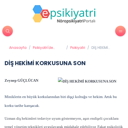
Anasayfa
/
Psikiyatri'de
/
Psikiyatri
/
DİŞ HEKİMİ
Tedavi Yöntemleri
KORKUSUNA
SON
DİŞ HEKİMİ KORKUSUNA SON
Zeynep GÜÇLÜCAN
Miniklerin en büyük korkularından biri dişçi koltuğu ve hekim. Artık bu
korku tarihe karışacak.
Uzman diş hekimleri tedaviye uyum göstermeyen, aşırı endişeli çocuklara
temel yönetim teknikleri uygulayarak müdahale edebiliyor. Fakat psikolojik