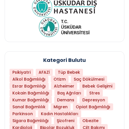
Kategori Bulutu
Psikiyatri
AFAZİ
Tüp Bebek
Alkol Bağımlılığı
Otizm
Saç Dökülmesi
Esrar Bağımlılığı
Alzheimer
Bebek Gelişimi
Kokain Bağımlılığı
Baş Ağrıları
Stres
Kumar Bağımlılığı
Demans
Depresyon
Sanal Bağımlılık
Migren
Opiat Bağımlılığı
Parkinson
Kadın Hastalıkları
Sigara Bağımlılığı
Şizofreni
Obezite
Kardioloji
Bipolar Bozukluk
Cilt Bakımı