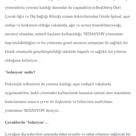
yöntemlerin yetersiz kaldığı durumlar da yaşanabiliyor.
BeşOnbeş Özel
Çocuk Ağız ve Diş Sağlığı Kliniği uzman doktorlarından Gözde Işıksal, aşırı
endişe ve korkunun olduğu vakalarda, ağrı ve acının hissedilmeyeceği,
anestezi olmadan, sedatif ilaçların kullanıldığı, 'SEDASYON' yöntemine
başvurulabildiğini ve bu yöntemin genel anestezi uzmanları ile sağlıklı bir
klinik ortamında gerçekleştirildiği takdirde başarılı ve sağlıklı bir yöntem
olduğunu belirtiyor…
'Sedasyon' nedir?
Psikolojik telkinlerin de yetersiz kaldığı, aşırı endişeli vakalarda
uygulanabilen, farklı yöntemler kullanılarak hastanın santral sinir sisteminin
baskılanması sonucu çevre ile ilişkisinin ve bilincinin azaltılması
yöntemine 'SEDASYON' deniyor…
Çocuklarda 'Sedasyon'…
Çocuğun diş tedavileri sırasında daha uyumlu ve rahat olmasını sağlayan bir