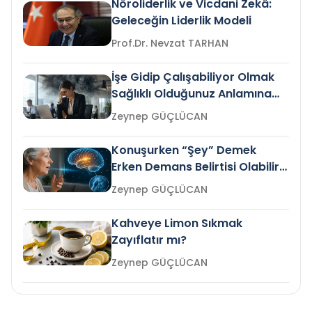
Nöroliderlik ve Vicdani Zekâ:
Geleceğin Liderlik Modeli
Prof.Dr. Nevzat TARHAN
İşe Gidip Çalışabiliyor Olmak
Sağlıklı Olduğunuz Anlamına
Gelir mi?
Zeynep GÜÇLÜCAN
Konuşurken “Şey” Demek
Erken Demans Belirtisi Olabilir
mi?
Zeynep GÜÇLÜCAN
Kahveye Limon Sıkmak
Zayıflatır mı?
Zeynep GÜÇLÜCAN