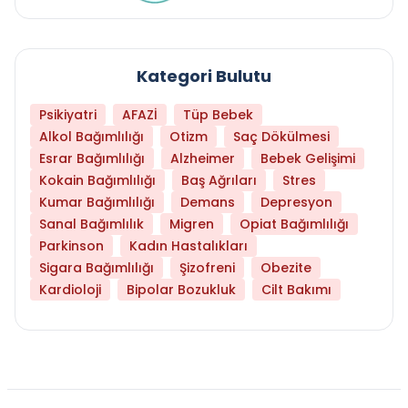
Kategori Bulutu
Psikiyatri
AFAZİ
Tüp Bebek
Alkol Bağımlılığı
Otizm
Saç Dökülmesi
Esrar Bağımlılığı
Alzheimer
Bebek Gelişimi
Kokain Bağımlılığı
Baş Ağrıları
Stres
Kumar Bağımlılığı
Demans
Depresyon
Sanal Bağımlılık
Migren
Opiat Bağımlılığı
Parkinson
Kadın Hastalıkları
Sigara Bağımlılığı
Şizofreni
Obezite
Kardioloji
Bipolar Bozukluk
Cilt Bakımı