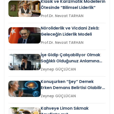
Klasik ve Karizmatik Modellerin
Ötesinde “Bilimsel Liderlik”
Prof.Dr. Nevzat TARHAN
Nöroliderlik ve Vicdani Zekâ:
Geleceğin Liderlik Modeli
Prof.Dr. Nevzat TARHAN
İşe Gidip Çalışabiliyor Olmak
Sağlıklı Olduğunuz Anlamına
Gelir mi?
Zeynep GÜÇLÜCAN
Konuşurken “Şey” Demek
Erken Demans Belirtisi Olabilir
mi?
Zeynep GÜÇLÜCAN
Kahveye Limon Sıkmak