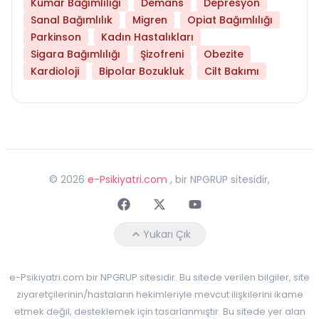
Kumar Bağımlılığı
Demans
Depresyon
Sanal Bağımlılık
Migren
Opiat Bağımlılığı
Parkinson
Kadın Hastalıkları
Sigara Bağımlılığı
Şizofreni
Obezite
Kardioloji
Bipolar Bozukluk
Cilt Bakımı
©
2026
e-Psikiyatri.com
, bir NPGRUP sitesidir,
Faceebok
Twitter
Youtube
Yukarı Çık
e-Psikiyatri.com bir NPGRUP sitesidir. Bu sitede verilen bilgiler, site
ziyaretçilerinin/hastaların hekimleriyle mevcut ilişkilerini ikame
etmek değil, desteklemek için tasarlanmıştır. Bu sitede yer alan