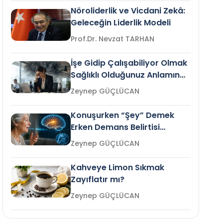
Nöroliderlik ve Vicdani Zekâ:
Geleceğin Liderlik Modeli
Prof.Dr. Nevzat TARHAN
İşe Gidip Çalışabiliyor Olmak
Sağlıklı Olduğunuz Anlamına
Gelir mi?
Zeynep GÜÇLÜCAN
Konuşurken “Şey” Demek
Erken Demans Belirtisi
Olabilir mi?
Zeynep GÜÇLÜCAN
Kahveye Limon Sıkmak
Zayıflatır mı?
Zeynep GÜÇLÜCAN