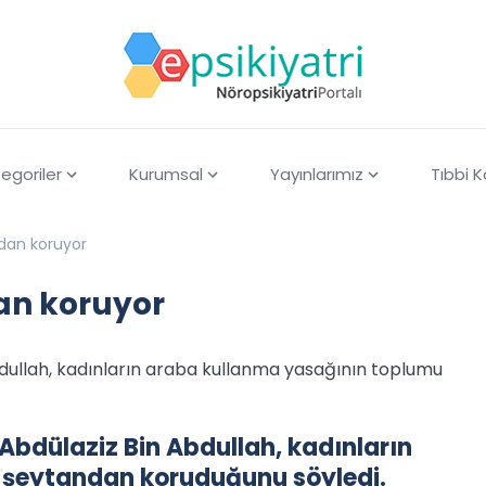
egoriler
Kurumsal
Yayınlarımız
Tıbbi 
ndan koruyor
an koruyor
dullah, kadınların araba kullanma yasağının toplumu
bdülaziz Bin Abdullah, kadınların
 şeytandan koruduğunu söyledi.