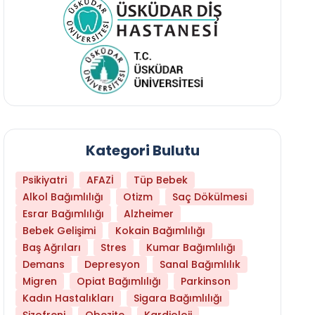
Kategori Bulutu
Psikiyatri
AFAZİ
Tüp Bebek
Alkol Bağımlılığı
Otizm
Saç Dökülmesi
Esrar Bağımlılığı
Alzheimer
Bebek Gelişimi
Kokain Bağımlılığı
Baş Ağrıları
Stres
Kumar Bağımlılığı
Daha Az Protein Tüketmek Yaşlanmayı Yava
Demans
Depresyon
Sanal Bağımlılık
Migren
Opiat Bağımlılığı
Parkinson
Kadın Hastalıkları
Sigara Bağımlılığı