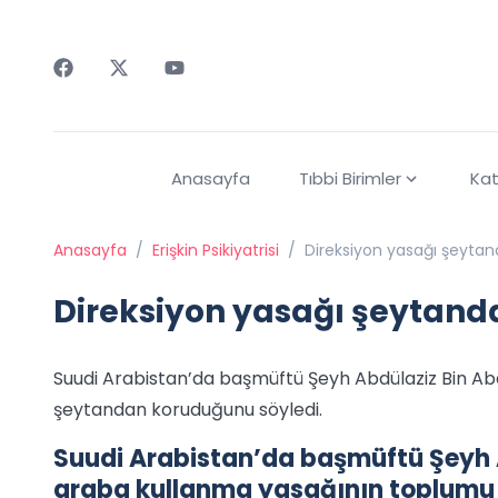
Faceebok
Twitter
Youtube
Anasayfa
Tıbbi Birimler
Kat
Anasayfa
/
Erişkin Psikiyatrisi
/
Direksiyon yasağı şeyta
Direksiyon yasağı şeytand
Suudi Arabistan’da başmüftü Şeyh Abdülaziz Bin Ab
şeytandan koruduğunu söyledi.
Suudi Arabistan’da başmüftü Şeyh A
araba kullanma yasağının toplumu