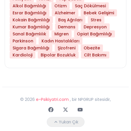
Alkol Bağımlılığı
Otizm
Saç Dökülmesi
Esrar Bağımlılığı
Alzheimer
Bebek Gelişimi
Kokain Bağımlılığı
Baş Ağrıları
Stres
Kumar Bağımlılığı
Demans
Depresyon
Sanal Bağımlılık
Migren
Opiat Bağımlılığı
Parkinson
Kadın Hastalıkları
Sigara Bağımlılığı
Şizofreni
Obezite
Kardioloji
Bipolar Bozukluk
Cilt Bakımı
©
2026
e-Psikiyatri.com
, bir NPGRUP sitesidir,
Faceebok
Twitter
Youtube
Yukarı Çık