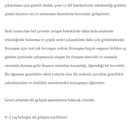
çıkarılması için gerekli dudak, çene ve dil hareketlerini tekrarladığı görülür,
çünkü böylece ses ve solunumu düzenleme becerisini geliştirirler.
Sesli uyarıcıları bol çevrede yetişen bebeklerde daha fazla seslenme
etkinliğinde bulunma ve çeşitli sesler çıkarabilme daha çok görülmektedir.
Konuşma için özel tek bir organ yoktur. Konuşma birçok organın birlikte eş
güdüm içerisinde çalışmasıyla oluşan bir iletişim sürecidir ve zamanla
otomatik duruma gelir. İnsanın sonradan kazandığı, öğrendiği bir beceridir.
Bu öğrenme genellikle taklit yoluyla olur. Bu nedenle çocuklar genellikle
yakınlarından ve özellikle annelerinden konuşmayı öğrenirler.
Genel anlamda dil gelişim aşamalarına bakacak olursak;
0–2 yaş bebeğin dil gelişim özellikleri: