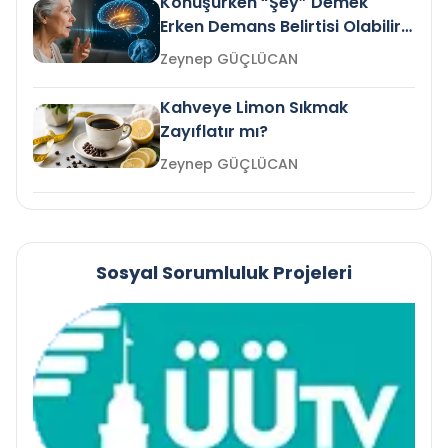
Konuşurken “Şey” Demek
Erken Demans Belirtisi Olabilir
mi?
Zeynep GÜÇLÜCAN
Kahveye Limon Sıkmak
Zayıflatır mı?
Zeynep GÜÇLÜCAN
Sosyal Sorumluluk Projeleri