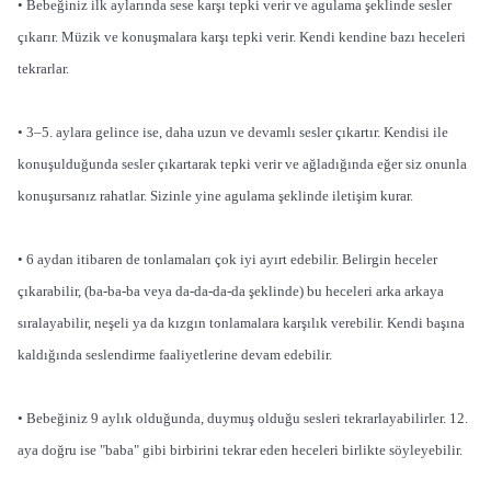
• Bebeğiniz ilk aylarında sese karşı tepki verir ve agulama şeklinde sesler
çıkarır. Müzik ve konuşmalara karşı tepki verir. Kendi kendine bazı heceleri
tekrarlar.
• 3–5. aylara gelince ise, daha uzun ve devamlı sesler çıkartır. Kendisi ile
konuşulduğunda sesler çıkartarak tepki verir ve ağladığında eğer siz onunla
konuşursanız rahatlar. Sizinle yine agulama şeklinde iletişim kurar.
• 6 aydan itibaren de tonlamaları çok iyi ayırt edebilir. Belirgin heceler
çıkarabilir, (ba-ba-ba veya da-da-da-da şeklinde) bu heceleri arka arkaya
sıralayabilir, neşeli ya da kızgın tonlamalara karşılık verebilir. Kendi başına
kaldığında seslendirme faaliyetlerine devam edebilir.
• Bebeğiniz 9 aylık olduğunda, duymuş olduğu sesleri tekrarlayabilirler. 12.
aya doğru ise "baba" gibi birbirini tekrar eden heceleri birlikte söyleyebilir.