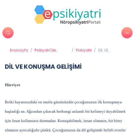
Anasayfa
/
Psikiyatri'de
/
Psikiyatri
/
DİL VE
Tedavi Yöntemleri
KONUŞMA
GELİŞİMİ
DİL VE KONUŞMA GELİŞİMİ
Hürriyet
Belki hayatınızdaki en mutlu gününüzdür çocuğunuzun ilk konuşmaya
başladığı an. Ağzından çıkacak herhangi anlamlı bir kelimeyi duyabilmek
için fırsat kollarsınız durmadan. Konuşabilmek; insan olmanın, bir birey
olmanın ayrıcalığıdır çünkü. Çocuğunuzun da dil gelişimde belirli evreler