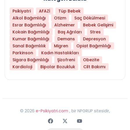
Psikiyatri
AFAZİ
Tüp Bebek
Alkol Bağımlılığı
Otizm
Saç Dökülmesi
Esrar Bağımlılığı
Alzheimer
Bebek Gelişimi
Kokain Bağımlılığı
Baş Ağrıları
Stres
Kumar Bağımlılığı
Demans
Depresyon
Sanal Bağımlılık
Migren
Opiat Bağımlılığı
Parkinson
Kadın Hastalıkları
Sigara Bağımlılığı
Şizofreni
Obezite
Kardioloji
Bipolar Bozukluk
Cilt Bakımı
©
2026
e-Psikiyatri.com
, bir NPGRUP sitesidir,
Faceebok
Twitter
Youtube