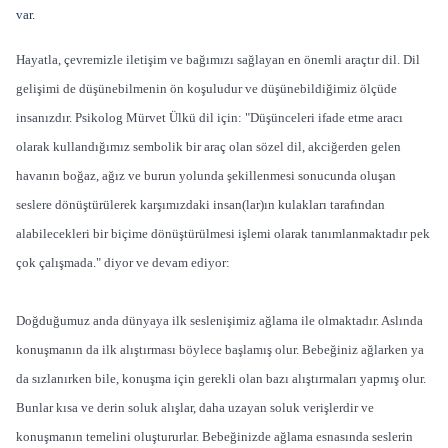
var.
Hayatla, çevremizle iletişim ve bağımızı sağlayan en önemli araçtır dil. Dil
gelişimi de düşünebilmenin ön koşuludur ve düşünebildiğimiz ölçüde
insanızdır. Psikolog Mürvet Ülkü dil için: "Düşünceleri ifade etme aracı
olarak kullandığımız sembolik bir araç olan sözel dil, akciğerden gelen
havanın boğaz, ağız ve burun yolunda şekillenmesi sonucunda oluşan
seslere dönüştürülerek karşımızdaki insan(lar)ın kulakları tarafından
alabilecekleri bir biçime dönüştürülmesi işlemi olarak tanımlanmaktadır pek
çok çalışmada." diyor ve devam ediyor:
Doğduğumuz anda dünyaya ilk seslenişimiz ağlama ile olmaktadır. Aslında
konuşmanın da ilk alıştırması böylece başlamış olur. Bebeğiniz ağlarken ya
da sızlanırken bile, konuşma için gerekli olan bazı alıştırmaları yapmış olur.
Bunlar kısa ve derin soluk alışlar, daha uzayan soluk verişlerdir ve
konuşmanın temelini oluştururlar. Bebeğinizde ağlama esnasında seslerin