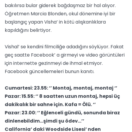
bakılırsa bular giderek bağdaşmaz bir hal alıyor.
Öğretmen Marcia Blonden, okul dönemine iyi bir
başlangıç yapan Visha’ in kötü alışkanlıklara
kapıldığını belirtiyor.
Vishal’ se kendini filmciliğe adadığını söylüyor. Fakat
geç saatte Facebook’ a girmeyi ve video görüntüleri
için internette gezinmeyi de ihmal etmiyor.
Facebook güncellemeleri bunun kanıtı.
Cumartesi: 23.55: ‘’ Montaj, montaj, montaj ‘’
Pazar: 15.55: ‘’ 8 saatten uzun montaj, hepsi üç
dakikalık bir sahne için. Kafa = Ölü. ‘’
Pazar: 23.00: ‘’ Eğlenceli gündü, sonunda biraz
dinlenebildim…şimdi şu ödev…’’
California’ daki Woodside Lisesi’ nden