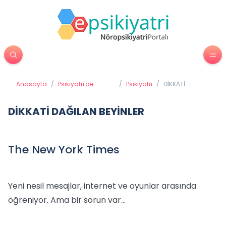
Anasayfa
/
Psikiyatri'de
/
Psikiyatri
/
DİKKATİ
Tedavi Yöntemleri
DAĞILAN
BEYİNLER
DİKKATİ DAĞILAN BEYİNLER
The New York Times
Yeni nesil mesajlar, internet ve oyunlar arasında
öğreniyor. Ama bir sorun var…