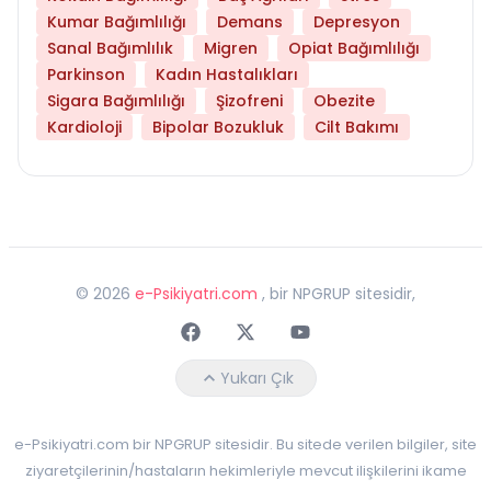
Kumar Bağımlılığı
Demans
Depresyon
Sanal Bağımlılık
Migren
Opiat Bağımlılığı
Parkinson
Kadın Hastalıkları
Sigara Bağımlılığı
Şizofreni
Obezite
Kardioloji
Bipolar Bozukluk
Cilt Bakımı
©
2026
e-Psikiyatri.com
, bir NPGRUP sitesidir,
Faceebok
Twitter
Youtube
Yukarı Çık
e-Psikiyatri.com bir NPGRUP sitesidir. Bu sitede verilen bilgiler, site
ziyaretçilerinin/hastaların hekimleriyle mevcut ilişkilerini ikame