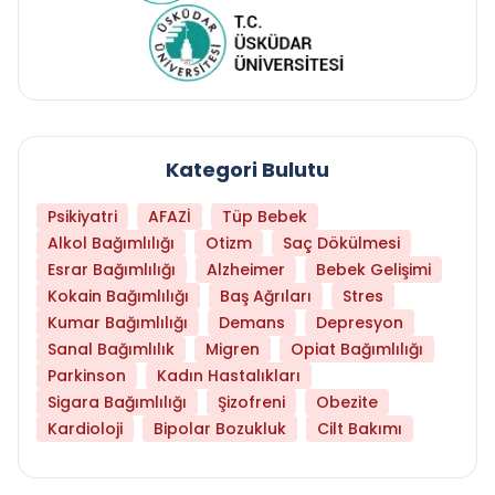
Kategori Bulutu
Psikiyatri
AFAZİ
Tüp Bebek
Alkol Bağımlılığı
Otizm
Saç Dökülmesi
Esrar Bağımlılığı
Alzheimer
Bebek Gelişimi
Kokain Bağımlılığı
Baş Ağrıları
Stres
Kumar Bağımlılığı
Demans
Depresyon
Sanal Bağımlılık
Migren
Opiat Bağımlılığı
Parkinson
Kadın Hastalıkları
Sigara Bağımlılığı
Şizofreni
Obezite
Kardioloji
Bipolar Bozukluk
Cilt Bakımı