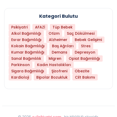
Kategori Bulutu
Psikiyatri
AFAZİ
Tüp Bebek
Alkol Bağımlılığı
Otizm
Saç Dökülmesi
Esrar Bağımlılığı
Alzheimer
Bebek Gelişimi
Kokain Bağımlılığı
Baş Ağrıları
Stres
Kumar Bağımlılığı
Demans
Depresyon
Sanal Bağımlılık
Migren
Opiat Bağımlılığı
Parkinson
Kadın Hastalıkları
Sigara Bağımlılığı
Şizofreni
Obezite
Kardioloji
Bipolar Bozukluk
Cilt Bakımı
©
2026
e-Psikiyatri.com
, bir NPGRUP sitesidir,