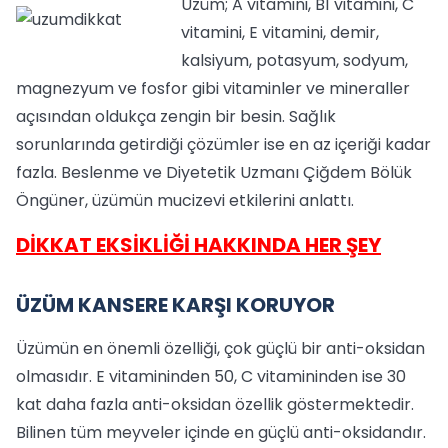
Üzüm; A vitamini, B1 vitamini, C
vitamini, E vitamini, demir,
kalsiyum, potasyum, sodyum,
magnezyum ve fosfor gibi vitaminler ve mineraller
açısından oldukça zengin bir besin. Sağlık
sorunlarında getirdiği çözümler ise en az içeriği kadar
fazla. Beslenme ve Diyetetik Uzmanı Çiğdem Bölük
Öngüner, üzümün mucizevi etkilerini anlattı.
DİKKAT EKSİKLİĞİ HAKKINDA HER ŞEY
ÜZÜM KANSERE KARŞI KORUYOR
Üzümün en önemli özelliği, çok güçlü bir anti-oksidan
olmasıdır. E vitamininden 50, C vitamininden ise 30
kat daha fazla anti-oksidan özellik göstermektedir.
Bilinen tüm meyveler içinde en güçlü anti-oksidandır.