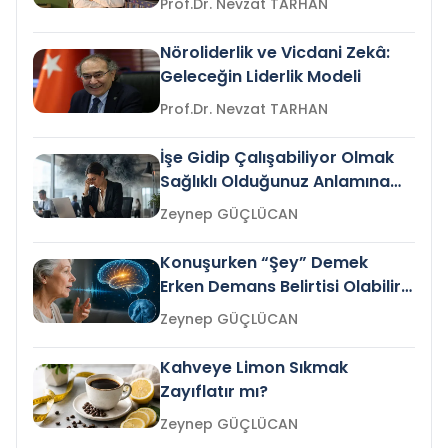
Prof.Dr. Nevzat TARHAN
Nöroliderlik ve Vicdani Zekâ:
Geleceğin Liderlik Modeli
Prof.Dr. Nevzat TARHAN
İşe Gidip Çalışabiliyor Olmak
Sağlıklı Olduğunuz Anlamına
Gelir mi?
Zeynep GÜÇLÜCAN
Konuşurken “Şey” Demek
Erken Demans Belirtisi Olabilir
mi?
Zeynep GÜÇLÜCAN
Kahveye Limon Sıkmak
Zayıflatır mı?
Zeynep GÜÇLÜCAN