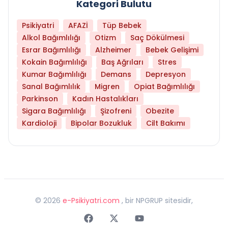
Kategori Bulutu
Psikiyatri
AFAZİ
Tüp Bebek
Alkol Bağımlılığı
Otizm
Saç Dökülmesi
Esrar Bağımlılığı
Alzheimer
Bebek Gelişimi
Kokain Bağımlılığı
Baş Ağrıları
Stres
Kumar Bağımlılığı
Demans
Depresyon
Sanal Bağımlılık
Migren
Opiat Bağımlılığı
Parkinson
Kadın Hastalıkları
Sigara Bağımlılığı
Şizofreni
Obezite
Kardioloji
Bipolar Bozukluk
Cilt Bakımı
©
2026
e-Psikiyatri.com
, bir NPGRUP sitesidir,