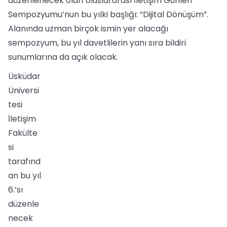
düzenlenecek olan Uluslararası İletişim Günleri
Sempozyumu’nun bu yılki başlığı: “Dijital Dönüşüm”.
Alanında uzman birçok ismin yer alacağı
sempozyum, bu yıl davetlilerin yanı sıra bildiri
sunumlarına da açık olacak.
Üsküdar
Üniversi
tesi
İletişim
Fakülte
si
tarafınd
an bu yıl
6.’sı
düzenle
necek