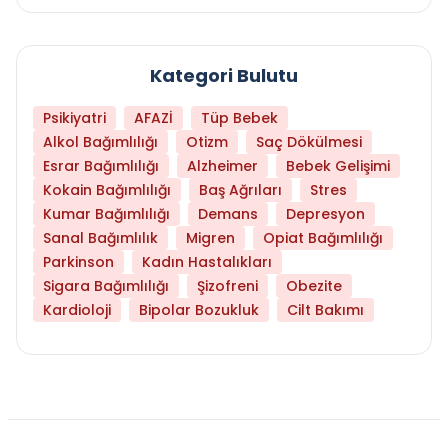
Kategori Bulutu
Psikiyatri
AFAZİ
Tüp Bebek
Alkol Bağımlılığı
Otizm
Saç Dökülmesi
Esrar Bağımlılığı
Alzheimer
Bebek Gelişimi
Kokain Bağımlılığı
Baş Ağrıları
Stres
Kumar Bağımlılığı
Demans
Depresyon
Sanal Bağımlılık
Migren
Opiat Bağımlılığı
Parkinson
Kadın Hastalıkları
Sigara Bağımlılığı
Şizofreni
Obezite
Kardioloji
Bipolar Bozukluk
Cilt Bakımı