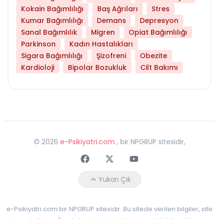
Kokain Bağımlılığı
Baş Ağrıları
Stres
Kumar Bağımlılığı
Demans
Depresyon
Sanal Bağımlılık
Migren
Opiat Bağımlılığı
Parkinson
Kadın Hastalıkları
Sigara Bağımlılığı
Şizofreni
Obezite
Kardioloji
Bipolar Bozukluk
Cilt Bakımı
©
2026
e-Psikiyatri.com
, bir NPGRUP sitesidir,
Faceebok
Twitter
Youtube
Yukarı Çık
e-Psikiyatri.com bir NPGRUP sitesidir. Bu sitede verilen bilgiler, site