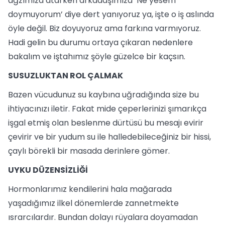
ağzımıza atarken arkadaşımıza ‘Ne yesem
doymuyorum’ diye dert yanıyoruz ya, işte o iş aslında
öyle değil. Biz doyuyoruz ama farkına varmıyoruz.
Hadi gelin bu durumu ortaya çıkaran nedenlere
bakalım ve iştahımız şöyle güzelce bir kaçsın.
SUSUZLUKTAN ROL ÇALMAK
Bazen vücudunuz su kaybına uğradığında size bu
ihtiyacınızı iletir. Fakat mide çeperlerinizi şımarıkça
işgal etmiş olan beslenme dürtüsü bu mesajı evirir
çevirir ve bir yudum su ile halledebileceğiniz bir hissi,
çaylı börekli bir masada derinlere gömer.
UYKU DÜZENSİZLİĞİ
Hormonlarımız kendilerini hala mağarada
yaşadığımız ilkel dönemlerde zannetmekte
ısrarcılardır. Bundan dolayı rüyalara doyamadan