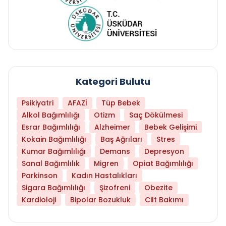
Kategori Bulutu
Psikiyatri
AFAZİ
Tüp Bebek
Alkol Bağımlılığı
Otizm
Saç Dökülmesi
Esrar Bağımlılığı
Alzheimer
Bebek Gelişimi
Kokain Bağımlılığı
Baş Ağrıları
Stres
Kumar Bağımlılığı
Demans
Depresyon
Sanal Bağımlılık
Migren
Opiat Bağımlılığı
Parkinson
Kadın Hastalıkları
Sigara Bağımlılığı
Şizofreni
Obezite
Kardioloji
Bipolar Bozukluk
Cilt Bakımı