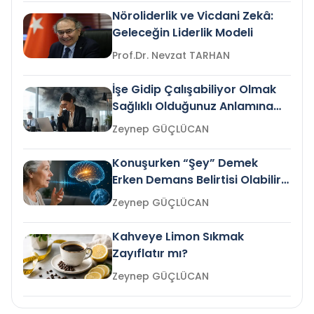
Nöroliderlik ve Vicdani Zekâ:
Geleceğin Liderlik Modeli
Prof.Dr. Nevzat TARHAN
İşe Gidip Çalışabiliyor Olmak
Sağlıklı Olduğunuz Anlamına
Gelir mi?
Zeynep GÜÇLÜCAN
Konuşurken “Şey” Demek
Erken Demans Belirtisi Olabilir
mi?
Zeynep GÜÇLÜCAN
Kahveye Limon Sıkmak
Zayıflatır mı?
Zeynep GÜÇLÜCAN