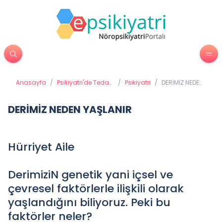
Anasayfa
/
Psikiyatri'de Tedavi
/
Psikiyatri
/
DERİMİZ NEDEN
Yöntemleri
YAŞLANIR
DERİMİZ NEDEN YAŞLANIR
Hürriyet Aile
DerimiziN genetik yani içsel ve
çevresel faktörlerle ilişkili olarak
yaşlandığını biliyoruz. Peki bu
faktörler neler?