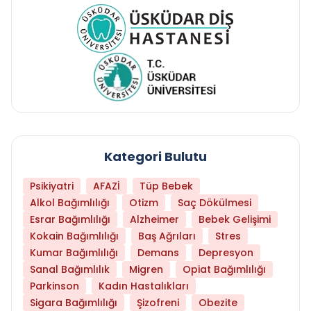
Kategori Bulutu
Psikiyatri
AFAZİ
Tüp Bebek
Alkol Bağımlılığı
Otizm
Saç Dökülmesi
Esrar Bağımlılığı
Alzheimer
Bebek Gelişimi
Kokain Bağımlılığı
Baş Ağrıları
Stres
Kumar Bağımlılığı
Demans
Depresyon
Sanal Bağımlılık
Migren
Opiat Bağımlılığı
Parkinson
Kadın Hastalıkları
Sigara Bağımlılığı
Şizofreni
Obezite