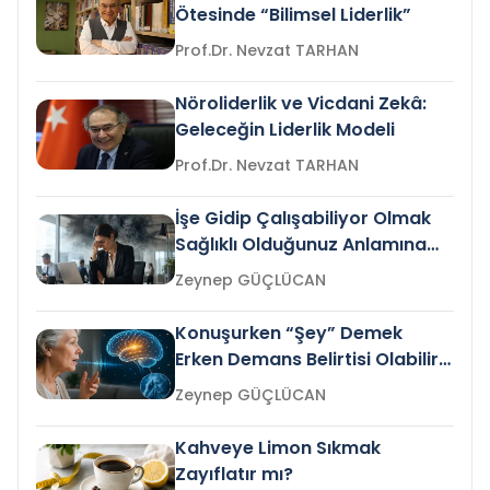
Ötesinde “Bilimsel Liderlik”
Prof.Dr. Nevzat TARHAN
Nöroliderlik ve Vicdani Zekâ:
Geleceğin Liderlik Modeli
Prof.Dr. Nevzat TARHAN
İşe Gidip Çalışabiliyor Olmak
Sağlıklı Olduğunuz Anlamına
Gelir mi?
Zeynep GÜÇLÜCAN
Konuşurken “Şey” Demek
Erken Demans Belirtisi Olabilir
mi?
Zeynep GÜÇLÜCAN
Kahveye Limon Sıkmak
Zayıflatır mı?