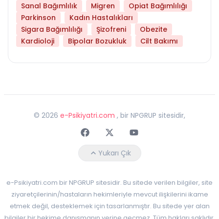
Sanal Bağımlılık
Migren
Opiat Bağımlılığı
Parkinson
Kadın Hastalıkları
Sigara Bağımlılığı
Şizofreni
Obezite
Kardioloji
Bipolar Bozukluk
Cilt Bakımı
©
2026
e-Psikiyatri.com
, bir NPGRUP sitesidir,
Faceebok
Twitter
Youtube
Yukarı Çık
e-Psikiyatri.com bir NPGRUP sitesidir. Bu sitede verilen bilgiler, site
ziyaretçilerinin/hastaların hekimleriyle mevcut ilişkilerini ikame
etmek değil, desteklemek için tasarlanmıştır. Bu sitede yer alan
bilgiler bir hekime danışmanın yerine geçmez. Tüm hakları saklıdır.