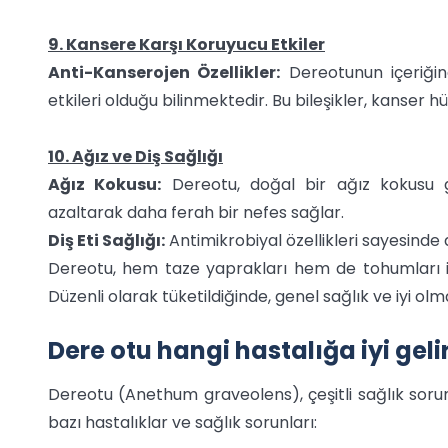
9. Kansere Karşı Koruyucu Etkiler
Anti-Kanserojen Özellikler:
Dereotunun içeriğin
etkileri olduğu bilinmektedir. Bu bileşikler, kanser h
10. Ağız ve Diş Sağlığı
Ağız Kokusu:
Dereotu, doğal bir ağız kokusu gide
azaltarak daha ferah bir nefes sağlar.
Diş Eti Sağlığı:
Antimikrobiyal özellikleri sayesinde d
Dereotu, hem taze yaprakları hem de tohumları ile 
Düzenli olarak tüketildiğinde, genel sağlık ve iyi olm
Dere otu hangi hastalığa iyi geli
Dereotu (Anethum graveolens), çeşitli sağlık sorunla
bazı hastalıklar ve sağlık sorunları: