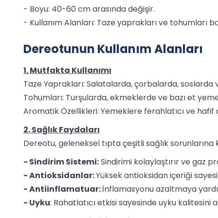
- Boyu: 40-60 cm arasında değişir.
- Kullanım Alanları: Taze yaprakları ve tohumları bah
Dereotunun Kullanım Alanları
1. Mutfakta Kullanımı
Taze Yaprakları: Salatalarda, çorbalarda, soslarda v
Tohumları: Turşularda, ekmeklerde ve bazı et yemek
Aromatik Özellikleri: Yemeklere ferahlatıcı ve hafi
2. Sağlık Faydaları
Dereotu, geleneksel tıpta çeşitli sağlık sorunlarına ka
- Sindirim Sistemi:
Sindirimi kolaylaştırır ve gaz pro
- Antioksidanlar:
Yüksek antioksidan içeriği sayes
- Antiinflamatuar:
İnflamasyonu azaltmaya yardım
- Uyku
: Rahatlatıcı etkisi sayesinde uyku kalitesini ar