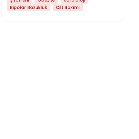
Şizofreni
Obezite
Kardioloji
Bipolar Bozukluk
Cilt Bakımı