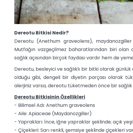
Dereotu Bitkisi Nedir?
Dereotu (Anethum graveolens), maydanozgiller (A
Mutfağın vazgeçilmez baharatlarından biri olan d
sağlık açısından birçok faydası vardır hem de yemekl
Dereotu, besleyici ve sağlıklı bir bitki olarak günlük 
olduğu gibi, dengeli bir diyetin parçası olarak tük
alerjiniz varsa, dereotu tüketmeden önce bir sağlı
Dereotu Bitkisinin Özellikleri
- Bilimsel Adı: Anethum graveolens
- Aile: Apiaceae (Maydanozgiller)
- Yaprakları: İnce, iğne yapraklar şeklinde; açık yeşi
- Çiçekleri: Sarı renkli, şemsiye şeklinde çiçekleri var