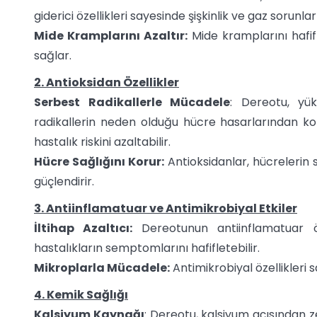
giderici özellikleri sayesinde şişkinlik ve gaz sorunları
Mide Kramplarını Azaltır:
Mide kramplarını hafifl
sağlar.
2. Antioksidan Özellikler
Serbest Radikallerle Mücadele
: Dereotu, yü
radikallerin neden olduğu hücre hasarlarından kor
hastalık riskini azaltabilir.
Hücre Sağlığını Korur:
Antioksidanlar, hücrelerin 
güçlendirir.
3. Antiinflamatuar ve Antimikrobiyal Etkiler
İltihap Azaltıcı:
Dereotunun antiinflamatuar öze
hastalıkların semptomlarını hafifletebilir.
Mikroplarla Mücadele:
Antimikrobiyal özellikleri 
4. Kemik Sağlığı
Kalsiyum Kaynağı
: Dereotu, kalsiyum açısından z