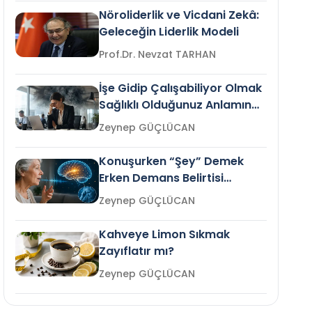
Nöroliderlik ve Vicdani Zekâ:
Geleceğin Liderlik Modeli
Prof.Dr. Nevzat TARHAN
İşe Gidip Çalışabiliyor Olmak
Sağlıklı Olduğunuz Anlamına
Gelir mi?
Zeynep GÜÇLÜCAN
Konuşurken “Şey” Demek
Erken Demans Belirtisi
Olabilir mi?
Zeynep GÜÇLÜCAN
Kahveye Limon Sıkmak
Zayıflatır mı?
Zeynep GÜÇLÜCAN