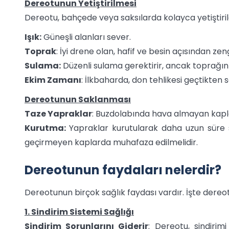
Dereotunun Yetiştirilmesi
Dereotu, bahçede veya saksılarda kolayca yetiştirile
Işık:
Güneşli alanları sever.
Toprak
: İyi drene olan, hafif ve besin açısından zen
Sulama:
Düzenli sulama gerektirir, ancak toprağın 
Ekim Zamanı
: İlkbaharda, don tehlikesi geçtikten s
Dereotunun Saklanması
Taze Yapraklar
: Buzdolabında hava almayan kapla
Kurutma:
Yapraklar kurutularak daha uzun süre 
geçirmeyen kaplarda muhafaza edilmelidir.
Dereotunun faydaları nelerdir?
Dereotunun birçok sağlık faydası vardır. İşte dereot
1. Sindirim Sistemi Sağlığı
Sindirim Sorunlarını Giderir
: Dereotu, sindirimi