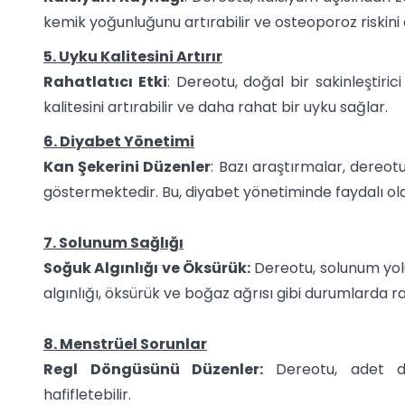
kemik yoğunluğunu artırabilir ve osteoporoz riskini a
5. Uyku Kalitesini Artırır
Rahatlatıcı Etki
: Dereotu, doğal bir sakinleştirici 
kalitesini artırabilir ve daha rahat bir uyku sağlar.
6. Diyabet Yönetimi
Kan Şekerini Düzenler
: Bazı araştırmalar, dereo
göstermektedir. Bu, diyabet yönetiminde faydalı olab
7. Solunum Sağlığı
Soğuk Algınlığı ve Öksürük:
Dereotu, solunum yolu
algınlığı, öksürük ve boğaz ağrısı gibi durumlarda r
8. Menstrüel Sorunlar
Regl Döngüsünü Düzenler:
Dereotu, adet d
hafifletebilir.