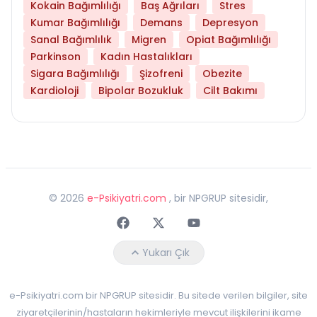
Kokain Bağımlılığı
Baş Ağrıları
Stres
Kumar Bağımlılığı
Demans
Depresyon
Sanal Bağımlılık
Migren
Opiat Bağımlılığı
Parkinson
Kadın Hastalıkları
Sigara Bağımlılığı
Şizofreni
Obezite
Kardioloji
Bipolar Bozukluk
Cilt Bakımı
©
2026
e-Psikiyatri.com
, bir NPGRUP sitesidir,
Faceebok
Twitter
Youtube
Yukarı Çık
e-Psikiyatri.com bir NPGRUP sitesidir. Bu sitede verilen bilgiler, site
ziyaretçilerinin/hastaların hekimleriyle mevcut ilişkilerini ikame