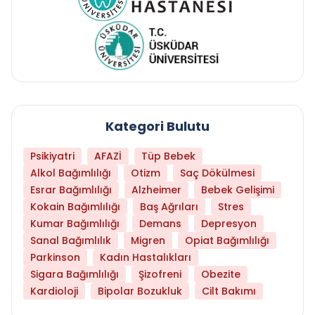
Kategori Bulutu
Psikiyatri
AFAZİ
Tüp Bebek
Alkol Bağımlılığı
Otizm
Saç Dökülmesi
Esrar Bağımlılığı
Alzheimer
Bebek Gelişimi
Kokain Bağımlılığı
Baş Ağrıları
Stres
Kumar Bağımlılığı
Demans
Depresyon
Sanal Bağımlılık
Migren
Opiat Bağımlılığı
Parkinson
Kadın Hastalıkları
Sigara Bağımlılığı
Şizofreni
Obezite
Kardioloji
Bipolar Bozukluk
Cilt Bakımı