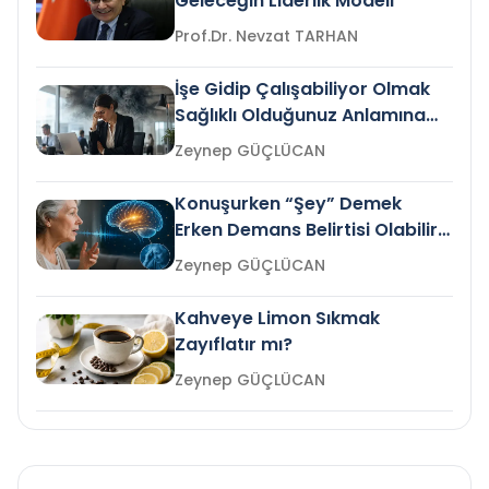
Geleceğin Liderlik Modeli
Prof.Dr. Nevzat TARHAN
İşe Gidip Çalışabiliyor Olmak
Sağlıklı Olduğunuz Anlamına
Gelir mi?
Zeynep GÜÇLÜCAN
Konuşurken “Şey” Demek
Erken Demans Belirtisi Olabilir
mi?
Zeynep GÜÇLÜCAN
Kahveye Limon Sıkmak
Zayıflatır mı?
Zeynep GÜÇLÜCAN