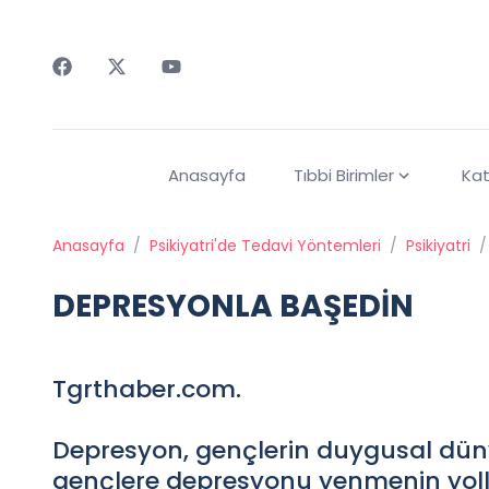
Faceebok
Twitter
Youtube
Anasayfa
Tıbbi Birimler
Kat
Anasayfa
/
Psikiyatri'de Tedavi Yöntemleri
/
Psikiyatri
/
DEPRESYONLA BAŞEDİN
Tgrthaber.com.
Depresyon, gençlerin duygusal dünyal
gençlere depresyonu yenmenin yoll