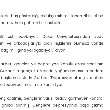
ilerin baş gösterdiği, oldukça sık rastlanan zihinsel bir
nemez hale getiren bir hastalık.
lt üst edebiliyor. Duke Üniversitesi`nden Judy
ı ve arkadaşlarıyla olan ilişkilerini olumsuz yönde
l bağımlılığına yol açabiliyor,` diyor.
 Garber, gençler ve depresyon konulu araştırmasının
. Garber`ın gençler üzerinde yoğunlaşmasının nedeni,
a başlaması. Judy Garber `Depresyon utanç verici bir
de tedavi edilmesi mümkün,` diyor.
ç katılmış. Gençlerin yarısı, tedavi görmeyen kontrol
len gruba alınmış. Gençlere depresyonla başa çıkma