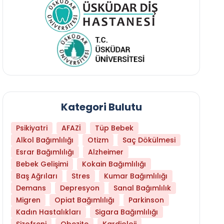
Kategori Bulutu
Psikiyatri
AFAZİ
Tüp Bebek
Alkol Bağımlılığı
Otizm
Saç Dökülmesi
Esrar Bağımlılığı
Alzheimer
Bebek Gelişimi
Kokain Bağımlılığı
Baş Ağrıları
Stres
Kumar Bağımlılığı
Daha Az Protein Tüketmek Yaşlanmayı Yava
Demans
Depresyon
Sanal Bağımlılık
Migren
Opiat Bağımlılığı
Parkinson
Kadın Hastalıkları
Sigara Bağımlılığı