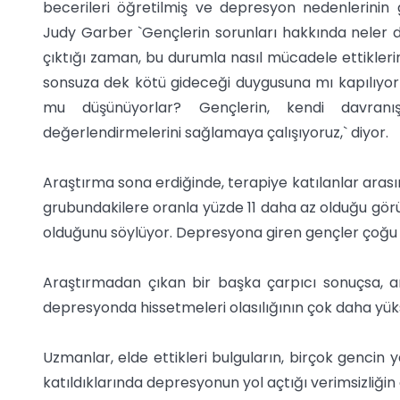
becerileri öğretilmiş ve depresyon nedenlerinin 
Judy Garber `Gençlerin sorunları hakkında neler dü
çıktığı zaman, bu durumla nasıl mücadele ettiklerin
sonsuza dek kötü gideceği duygusuna mı kapılıyorl
mu düşünüyorlar? Gençlerin, kendi davranışl
değerlendirmelerini sağlamaya çalışıyoruz,` diyor.
Araştırma sona erdiğinde, terapiye katılanlar aras
grubundakilere oranla yüzde 11 daha az olduğu gör
olduğunu söylüyor. Depresyona giren gençler çoğu z
Araştırmadan çıkan bir başka çarpıcı sonuçsa, a
depresyonda hissetmeleri olasılığının çok daha yük
Uzmanlar, elde ettikleri bulguların, birçok gencin
katıldıklarında depresyonun yol açtığı verimsizliğin