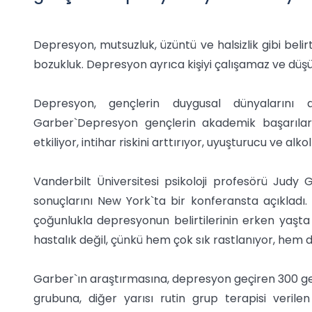
Depresyon, mutsuzluk, üzüntü ve halsizlik gibi belirt
bozukluk. Depresyon ayrıca kişiyi çalışamaz ve düşü
Depresyon, gençlerin duygusal dünyalarını a
Garber`Depresyon gençlerin akademik başarıların
etkiliyor, intihar riskini arttırıyor, uyuşturucu ve alko
Vanderbilt Üniversitesi psikoloji profesörü Judy
sonuçlarını New York`ta bir konferansta açıkladı
çoğunlukla depresyonun belirtilerinin erken yaşt
hastalık değil, çünkü hem çok sık rastlanıyor, hem 
Garber`ın araştırmasına, depresyon geçiren 300 gen
grubuna, diğer yarısı rutin grup terapisi veri