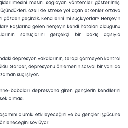
giderilmesini mesini sağlayan yöntemler gösterilmiş.
şündükleri, özellikle strese yol açan etkenler ortaya
i gözden geçirdik. Kendilerini mi suçluyorlar? Herşeyin
ar? Başlarına gelen herşeyin kendi hataları olduğunu
arının sonuçlarını gerçekçi bir bakış açısıyla
ındaki depresyon vakalarının, terapi görmeyen kontrol
üldü. Garber, depresyonu önlemenin sosyal bir yanı da
aman suç işliyor.
nne-babaları depresyona giren gençlerin kendilerini
sek olması.
 yaşamını olumlu etkileyeceğini ve bu gençler işgücüne
 önleneceğini söylüyor.