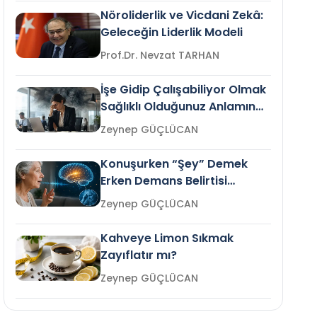
Nöroliderlik ve Vicdani Zekâ:
Geleceğin Liderlik Modeli
Prof.Dr. Nevzat TARHAN
İşe Gidip Çalışabiliyor Olmak
Sağlıklı Olduğunuz Anlamına
Gelir mi?
Zeynep GÜÇLÜCAN
Konuşurken “Şey” Demek
Erken Demans Belirtisi
Olabilir mi?
Zeynep GÜÇLÜCAN
Kahveye Limon Sıkmak
Zayıflatır mı?
Zeynep GÜÇLÜCAN