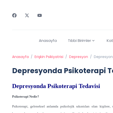
Faceebok
Twitter
Youtube
Anasayfa
Tıbbi Birimler
Kat
Anasayfa
/
Erişkin Psikiyatrisi
/
Depresyon
/
Depresyond
Depresyonda Psikoterapi T
Depresyonda Psikoterapi Tedavisi
Psikoterapi Nedir?
Psikoterapi, geleneksel anlamda psikolojik sıkıntıları olan kişilere