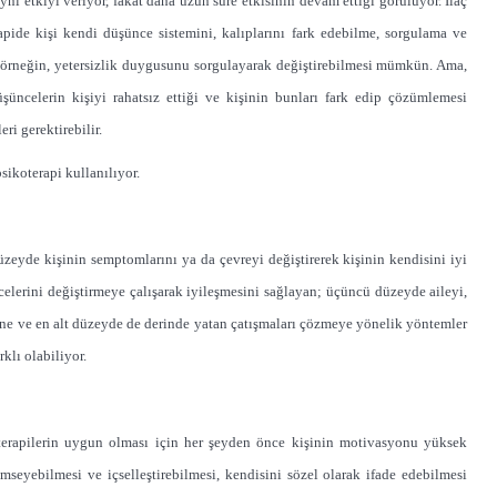
 aynı etkiyi veriyor, fakat daha uzun süre etkisinin devam ettiği görülüyor. İlaç
apide kişi kendi düşünce sistemini, kalıplarını fark edebilme, sorgulama ve
ğı örneğin, yetersizlik duygusunu sorgulayarak değiştirebilmesi mümkün. Ama,
üşüncelerin kişiyi rahatsız ettiği ve kişinin bunları fark edip çözümlemesi
ri gerektirebilir.
ikoterapi kullanılıyor.
zeyde kişinin semptomlarını ya da çevreyi değiştirerek kişinin kendisini iyi
elerini değiştirmeye çalışarak iyileşmesini sağlayan; üçüncü düzeyde aileyi,
ine ve en alt düzeyde de derinde yatan çatışmaları çözmeye yönelik yöntemler
rklı olabiliyor.
 terapilerin uygun olması için her şeyden önce kişinin motivasyonu yüksek
imseyebilmesi ve içselleştirebilmesi, kendisini sözel olarak ifade edebilmesi