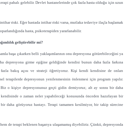
terapi pahalı gelebilir. Devlet hastanelerinde çok fazla hasta olduğu için uzun
har riski. Eğer hastada intihar riski varsa, mutlaka tedaviye ilaçla başlamak
toparlandığında hasta, psikoterapiden yararlanabilir.
ğımlılık geliştirebilir mi?
aşamla başa çıkarken belli yaklaşımlarının onu depresyona götürebileceğini ya
aha depresyona girme eşiğine geldiğinde kendisi bunun daha fazla farkına
k fazla bakış açısı ve strateji öğretiyoruz. Kişi kendi kendisine de onları
işsel terapilerde depresyonun yenilenmesinin önlenmesi için program yapılır.
. Biz o kişiye depresyonunuz geçti gidin demiyoruz; alt ay sonra bir daha
e kendisinde o zaman neler yapabileceği konusunda önceden hazırlayan bir
 bir daha görüyoruz hastayı. Terapi tamamen kesilmiyor, bir takip sürecine
ş, hem de terapi beklenen başarıya ulaşamamış diyebiliriz. Çünkü, depresyonda