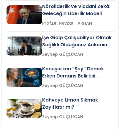
Nöroliderlik ve Vicdani Zekâ:
Geleceğin Liderlik Modeli
Prof.Dr. Nevzat TARHAN
İşe Gidip Çalışabiliyor Olmak
Sağlıklı Olduğunuz Anlamına
Gelir mi?
Zeynep GÜÇLÜCAN
Konuşurken “Şey” Demek
Erken Demans Belirtisi
Olabilir mi?
Zeynep GÜÇLÜCAN
Kahveye Limon Sıkmak
Zayıflatır mı?
Zeynep GÜÇLÜCAN