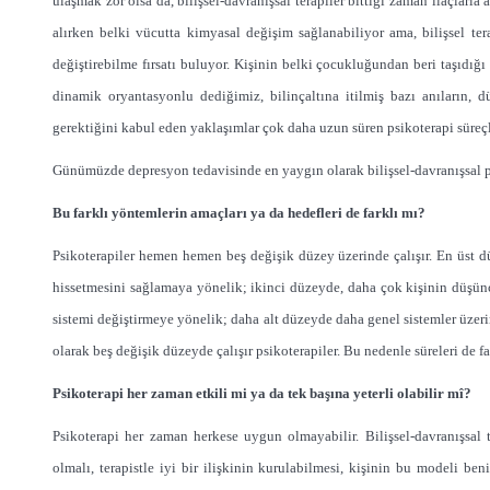
ulaşmak zor olsa da, bilişsel-davranışsal terapiler bittiği zaman ilaçlarla
alırken belki vücutta kimyasal değişim sağlanabiliyor ama, bilişsel ter
değiştirebilme fırsatı buluyor. Kişinin belki çocukluğundan beri taşıdı
dinamik oryantasyonlu dediğimiz, bilinçaltına itilmiş bazı anıların, d
gerektiğini kabul eden yaklaşımlar çok daha uzun süren psikoterapi süreçle
Günümüzde depresyon tedavisinde en yaygın olarak bilişsel-davranışsal ps
Bu farklı yöntemlerin amaçları ya da hedefleri de farklı mı?
Psikoterapiler hemen hemen beş değişik düzey üzerinde çalışır. En üst dü
hissetmesini sağlamaya yönelik; ikinci düzeyde, daha çok kişinin düşünc
sistemi değiştirmeye yönelik; daha alt düzeyde daha genel sistemler üzer
olarak beş değişik düzeyde çalışır psikoterapiler. Bu nedenle süreleri de fa
Psikoterapi her zaman etkili mi ya da tek başına yeterli olabilir mî?
Psikoterapi her zaman herkese uygun olmayabilir. Bilişsel-davranışsal
olmalı, terapistle iyi bir ilişkinin kurulabilmesi, kişinin bu modeli ben