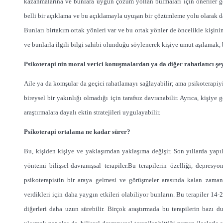
kazanmalarına ve bunlara uygun çözüm yollan bulmaları için öneriler geti
belli bir açıklama ve bu açıklamayla uyuşan bir çözümleme yolu olarak da
Bunları birtakım ortak yönleri var ve bu ortak yönler de öncelikle kişini
ve bunlarla ilgili bilgi sahibi olunduğu söylenerek kişiye umut aşılamak,
Psikoterapi nin moral verici konuşmalardan ya da diğer rahatlatıcı şe
Aile ya da komşular da geçici rahatlamayı sağlayabilir; ama psikoterapiyi
bireysel bir yakınlığı olmadığı için tarafsız davranabilir. Ayrıca, kişiye
araştırmalara dayalı ektin stratejileri uygulayabilir.
Psikoterapi ortalama ne kadar sürer?
Bu, kişiden kişiye ve yaklaşımdan yaklaşıma değişir. Son yıllarda yapıl
yöntemi bilişsel-davranışsal terapiler.Bu terapilerin özelliği, depre
psikoterapistin bir araya gelmesi ve görüşmeler arasında kalan zaman
verdikleri için daha yaygın etkileri olabiliyor bunların. Bu terapiler 14
diğerleri daha uzun sürebilir. Birçok araştırmada bu terapilerin bazı 