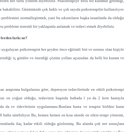
ren her türlü yöntem diyebiliriz. Psikoterapiye belli bir kuramın getirdiği,
 bakabiliriz. Günümüzde çok farklı ve çok sayıda psikoterapiler kullanılıyor.
n problemini normalleştirmek, yani bu sıkıntıların başka insanlarda da olduğu
 bu problemi sistemli bir yaklaşımla anlamak ve tedavi etmek diyebiliriz.
ylerden farkı ne?
 uygulayan psikoterapist her şeyden önce eğitimli biri ve sorunu olan kişiyle
 getirdiği iç görüler ve önerdiği çözüm yolları açısından da belli bir kuram ve
an araştırma bulgularına göre, depresyon tedavilerinde en etkili psikoterapi
syonun en yoğun olduğu, tedavinin başında haftada l ya da 2 kere hastayla
da da ev ödevlerinin uygulanması.Bunlara hasta ve terapist birlikte karar
-20 hafta sürebiliyor. Bu, hemen hemen en kısa sürede en etkin terapi yöntemi,
durumlarda ilaç kadar etkili olduğu gözlenmiş. Bu alanda çok net sonuçlara