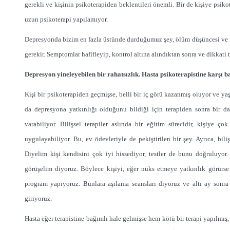
gerekli ve kişinin psikoterapiden beklentileri önemli. Bir de kişiye psiko
uzun psikoterapi yapılamıyor.
Depresyonda bizim en fazla üstünde durduğumuz şey, ölüm düşüncesi ve inti
gerekir. Semptomlar hafifleyip, kontrol altına alındıktan sonra ve dikkati 
Depresyon yineleyebilen bir rahatsızlık. Hasta psikoterapistine karşı ba
Kişi bir psikoterapiden geçmişse, belli bir iç görü kazanmış oiuyor ve y
da depresyona yatkınlığı olduğunu bildiği için terapiden sonra bir d
varabiliyor. Bilişsel terapiler aslında bir eğitim sürecidir, kişiye ço
uygulayabiliyor. Bu, ev ödevleriyle de pekiştirilen bir şey. Ayrıca, bil
Diyelim kişi kendisini çok iyi hissediyor, testler de bunu doğruluyor
görüşelim diyoruz. Böylece kişiyi, eğer nüks etmeye yatkınlık görürs
program yapıyoruz. Bunlara aşılama seansları diyoruz ve altı ay sonra
giriyoruz.
Hasta eğer terapistine bağımlı hale gelmişse hem kötü bir terapi yapılmı