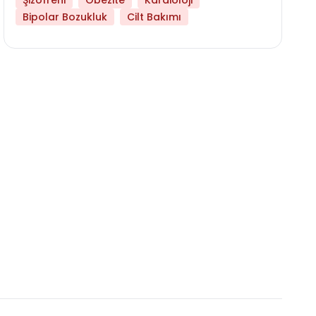
Şizofreni
Obezite
Kardioloji
Bipolar Bozukluk
Cilt Bakımı
Libido Yüksekliği