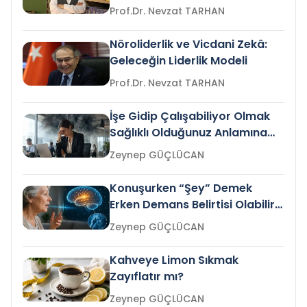
Prof.Dr. Nevzat TARHAN
Nöroliderlik ve Vicdani Zekâ:
Geleceğin Liderlik Modeli
Prof.Dr. Nevzat TARHAN
İşe Gidip Çalışabiliyor Olmak
Sağlıklı Olduğunuz Anlamına
Gelir mi?
Zeynep GÜÇLÜCAN
Konuşurken “Şey” Demek
Erken Demans Belirtisi Olabilir
mi?
Zeynep GÜÇLÜCAN
Kahveye Limon Sıkmak
Zayıflatır mı?
Zeynep GÜÇLÜCAN