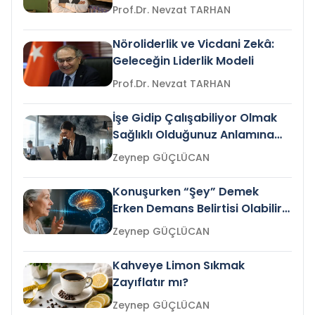
Prof.Dr. Nevzat TARHAN
Nöroliderlik ve Vicdani Zekâ:
Geleceğin Liderlik Modeli
Prof.Dr. Nevzat TARHAN
İşe Gidip Çalışabiliyor Olmak
Sağlıklı Olduğunuz Anlamına
Gelir mi?
Zeynep GÜÇLÜCAN
Konuşurken “Şey” Demek
Erken Demans Belirtisi Olabilir
mi?
Zeynep GÜÇLÜCAN
Kahveye Limon Sıkmak
Zayıflatır mı?
Zeynep GÜÇLÜCAN