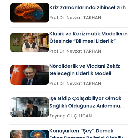
Kriz zamanlarında zihinsel zırh
Prof.Dr. Nevzat TARHAN
Klasik ve Karizmatik Modellerin
Ötesinde “Bilimsel Liderlik”
Prof.Dr. Nevzat TARHAN
Nöroliderlik ve Vicdani Zekâ:
Geleceğin Liderlik Modeli
Prof.Dr. Nevzat TARHAN
İşe Gidip Çalışabiliyor Olmak
Sağlıklı Olduğunuz Anlamına
Gelir mi?
Zeynep GÜÇLÜCAN
Konuşurken “Şey” Demek