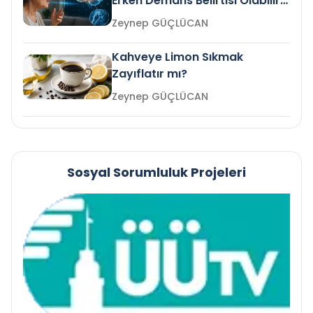
Erken Demans Belirtisi Olabilir
mi?
Zeynep GÜÇLÜCAN
Kahveye Limon Sıkmak
Zayıflatır mı?
Zeynep GÜÇLÜCAN
Sosyal Sorumluluk Projeleri