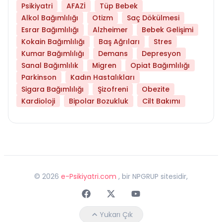
Psikiyatri
AFAZİ
Tüp Bebek
Alkol Bağımlılığı
Otizm
Saç Dökülmesi
Esrar Bağımlılığı
Alzheimer
Bebek Gelişimi
Kokain Bağımlılığı
Baş Ağrıları
Stres
Kumar Bağımlılığı
Demans
Depresyon
Sanal Bağımlılık
Migren
Opiat Bağımlılığı
Parkinson
Kadın Hastalıkları
Sigara Bağımlılığı
Şizofreni
Obezite
Kardioloji
Bipolar Bozukluk
Cilt Bakımı
©
2026
e-Psikiyatri.com
, bir NPGRUP sitesidir,
Faceebok
Twitter
Youtube
Yukarı Çık