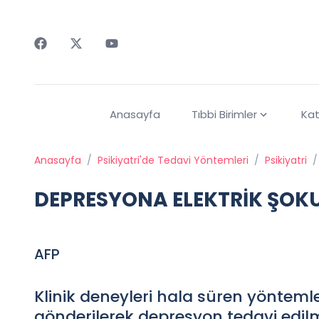
Faceebok
Twitter
Youtube
Anasayfa
Tıbbi Birimler
Kat
Anasayfa
/
Psikiyatri'de Tedavi Yöntemleri
/
Psikiyatri
/
DEPRESYONA ELEKTRİK ŞOK
AFP
Klinik deneyleri hala süren yöntemle,
gönderilerek depresyon tedavi edilme