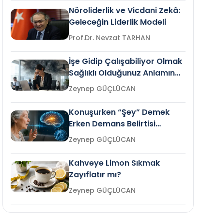
Nöroliderlik ve Vicdani Zekâ:
Geleceğin Liderlik Modeli
Prof.Dr. Nevzat TARHAN
İşe Gidip Çalışabiliyor Olmak
Sağlıklı Olduğunuz Anlamına
Gelir mi?
Zeynep GÜÇLÜCAN
Konuşurken “Şey” Demek
Erken Demans Belirtisi
Olabilir mi?
Zeynep GÜÇLÜCAN
Kahveye Limon Sıkmak
Zayıflatır mı?
Zeynep GÜÇLÜCAN