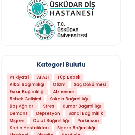
Kategori Bulutu
Psikiyatri
AFAZİ
Tüp Bebek
Alkol Bağımlılığı
Otizm
Saç Dökülmesi
Esrar Bağımlılığı
Alzheimer
Bebek Gelişimi
Kokain Bağımlılığı
Baş Ağrıları
Stres
Kumar Bağımlılığı
Daha Az Protein Tüketmek Yaşlanmayı Yava
Demans
Depresyon
Sanal Bağımlılık
Migren
Opiat Bağımlılığı
Parkinson
Kadın Hastalıkları
Sigara Bağımlılığı