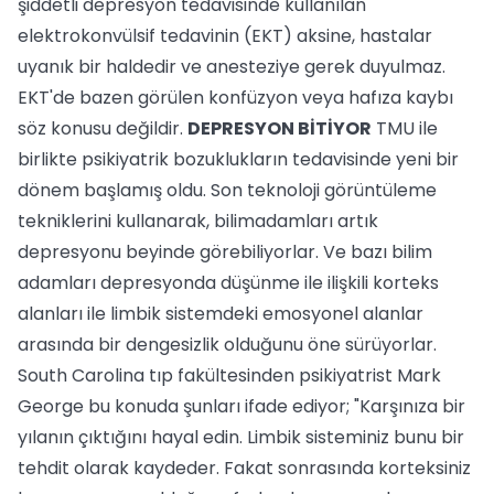
şiddetli depresyon tedavisinde kullanılan
elektrokonvülsif tedavinin (EKT) aksine, hastalar
uyanık bir haldedir ve anesteziye gerek duyulmaz.
EKT'de bazen görülen konfüzyon veya hafıza kaybı
söz konusu değildir.
DEPRESYON BİTİYOR
TMU ile
birlikte psikiyatrik bozuklukların tedavisinde yeni bir
dönem başlamış oldu. Son teknoloji görüntüleme
tekniklerini kullanarak, bilimadamları artık
depresyonu beyinde görebiliyorlar. Ve bazı bilim
adamları depresyonda düşünme ile ilişkili korteks
alanları ile limbik sistemdeki emosyonel alanlar
arasında bir dengesizlik olduğunu öne sürüyorlar.
South Carolina tıp fakültesinden psikiyatrist Mark
George bu konuda şunları ifade ediyor; "Karşınıza bir
yılanın çıktığını hayal edin. Limbik sisteminiz bunu bir
tehdit olarak kaydeder. Fakat sonrasında korteksiniz