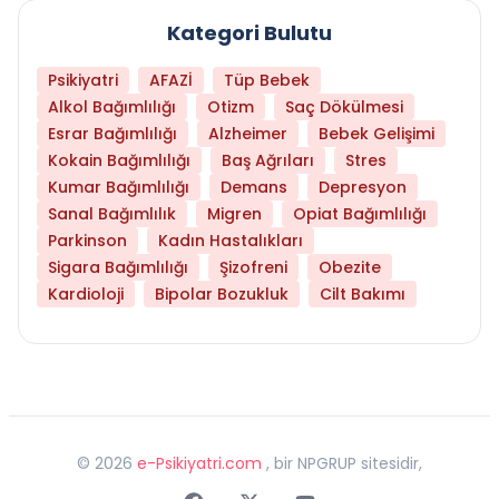
Kategori Bulutu
Psikiyatri
AFAZİ
Tüp Bebek
Alkol Bağımlılığı
Otizm
Saç Dökülmesi
Esrar Bağımlılığı
Alzheimer
Bebek Gelişimi
Kokain Bağımlılığı
Baş Ağrıları
Stres
Kumar Bağımlılığı
Demans
Depresyon
Sanal Bağımlılık
Migren
Opiat Bağımlılığı
Parkinson
Kadın Hastalıkları
Sigara Bağımlılığı
Şizofreni
Obezite
Kardioloji
Bipolar Bozukluk
Cilt Bakımı
©
2026
e-Psikiyatri.com
, bir NPGRUP sitesidir,