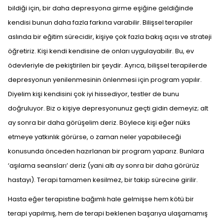
bildiği için, bir daha depresyona girme eşiğine geldiğinde
kendisi bunun daha fazla farkına varabilir. Bilişsel terapiler
aslında bir eğitim sürecidir, kişiye çok fazla bakış açısı ve strateji
öğretiriz. Kişi kendi kendisine de onları uygulayabilir. Bu, ev
ödevleriyle de pekiştirilen bir şeydir. Ayrıca, bilişsel terapilerde
depresyonun yenilenmesinin önlenmesi için program yapılır.
Diyelim kişi kendisini çok iyi hissediyor, testler de bunu
doğruluyor. Biz o kişiye depresyonunuz geçti gidin demeyiz; alt
ay sonra bir daha görüşelim deriz. Böylece kişi eğer nüks
etmeye yatkınlık görürse, o zaman neler yapabileceği
konusunda önceden hazırlanan bir program yaparız. Bunlara
‘aşılama seansları’ deriz (yani altı ay sonra bir daha görürüz
hastayı). Terapi tamamen kesilmez, bir takip sürecine girilir.
Hasta eğer terapistine bağımlı hale gelmişse hem kötü bir
terapi yapılmış, hem de terapi beklenen başarıya ulaşamamış