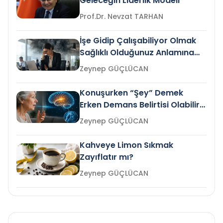
Geleceğin Liderlik Modeli
Prof.Dr. Nevzat TARHAN
İşe Gidip Çalışabiliyor Olmak
Sağlıklı Olduğunuz Anlamına
Gelir mi?
Zeynep GÜÇLÜCAN
Konuşurken “Şey” Demek
Erken Demans Belirtisi Olabilir
mi?
Zeynep GÜÇLÜCAN
Kahveye Limon Sıkmak
Zayıflatır mı?
Zeynep GÜÇLÜCAN