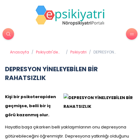
Anasayfa
/
Psikiyatri'de
/
Psikiyatri
/
DEPRESYON
Tedavi
YİNELEYEBİLEN BİR
Yöntemleri
RAHATSIZLIK
DEPRESYON YİNELEYEBİLEN BİR
RAHATSIZLIK
Kişi bir psikoterapiden
geçmişse, belli bir iç
görü kazanmış olur.
Hayatla başa çıkarken belli yaklaşımlarının onu depresyona
götürebileceğini öğrenmiştir. Depresyona yatkınlığı olduğunu