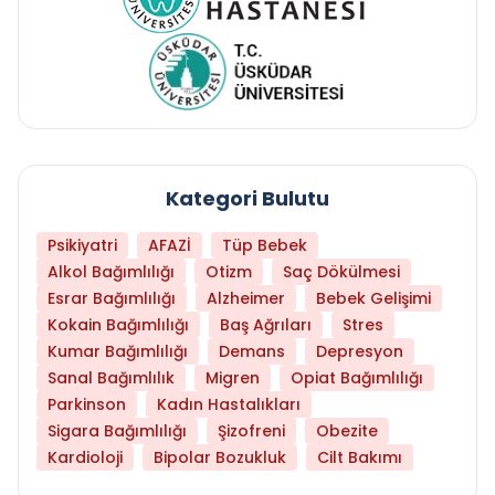
Kategori Bulutu
Psikiyatri
AFAZİ
Tüp Bebek
Alkol Bağımlılığı
Otizm
Saç Dökülmesi
Esrar Bağımlılığı
Alzheimer
Bebek Gelişimi
Kokain Bağımlılığı
Baş Ağrıları
Stres
Kumar Bağımlılığı
Demans
Depresyon
Sanal Bağımlılık
Migren
Opiat Bağımlılığı
Parkinson
Kadın Hastalıkları
Sigara Bağımlılığı
Şizofreni
Obezite
Kardioloji
Bipolar Bozukluk
Cilt Bakımı