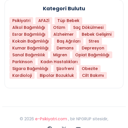
Kategori Bulutu
Psikiyatri
AFAZİ
Tüp Bebek
Alkol Bağımlılığı
Otizm
Saç Dökülmesi
Esrar Bağımlılığı
Alzheimer
Bebek Gelişimi
Kokain Bağımlılığı
Baş Ağrıları
Stres
Kumar Bağımlılığı
Demans
Depresyon
Sanal Bağımlılık
Migren
Opiat Bağımlılığı
Parkinson
Kadın Hastalıkları
Sigara Bağımlılığı
Şizofreni
Obezite
Kardioloji
Bipolar Bozukluk
Cilt Bakımı
©
2026
e-Psikiyatri.com
, bir NPGRUP sitesidir,