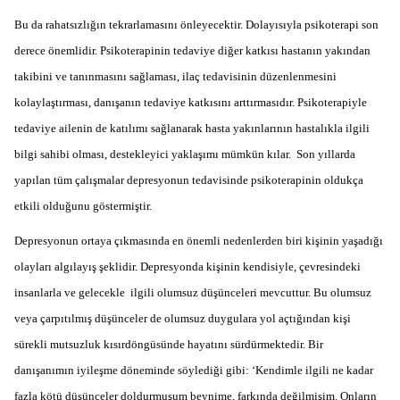
Bu da rahatsızlığın tekrarlamasını önleyecektir. Dolayısıyla psikoterapi son
derece önemlidir. Psikoterapinin tedaviye diğer katkısı hastanın yakından
takibini ve tanınmasını sağlaması, ilaç tedavisinin düzenlenmesini
kolaylaştırması, danışanın tedaviye katkısını arttırmasıdır. Psikoterapiyle
tedaviye ailenin de katılımı sağlanarak hasta yakınlarının hastalıkla ilgili
bilgi sahibi olması, destekleyici yaklaşımı mümkün kılar. Son yıllarda
yapılan tüm çalışmalar depresyonun tedavisinde psikoterapinin oldukça
etkili olduğunu göstermiştir.
Depresyonun ortaya çıkmasında en önemli nedenlerden biri kişinin yaşadığı
olayları algılayış şeklidir. Depresyonda kişinin kendisiyle, çevresindeki
insanlarla ve gelecekle ilgili olumsuz düşünceleri mevcuttur. Bu olumsuz
veya çarpıtılmış düşünceler de olumsuz duygulara yol açtığından kişi
sürekli mutsuzluk kısırdöngüsünde hayatını sürdürmektedir. Bir
danışanımın iyileşme döneminde söylediği gibi: ‘Kendimle ilgili ne kadar
fazla kötü düşünceler doldurmuşum beynime, farkında değilmişim. Onların