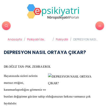
Anasayfa
/
Psikiyatri'de
/
Psikiyatri
/
DEPRESYON NASIL
Tedavi
ORTAYA ÇIKAR?
Yöntemleri
DEPRESYON NASIL ORTAYA ÇIKAR?
DR.OĞUZ TAN- PSK. ZEHRA EROL
Hayatınızda sizleri nelerin
mutsuz ettiğini,
karamsarlaştırdığını görmeniz ve
bunları değiştirme gücüne sahip olduğunuzun farkına varmanız çok
faydalıdır.