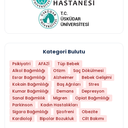
Kategori Bulutu
Psikiyatri
AFAZİ
Tüp Bebek
Alkol Bağımlılığı
Otizm
Saç Dökülmesi
Esrar Bağımlılığı
Alzheimer
Bebek Gelişimi
Kokain Bağımlılığı
Baş Ağrıları
Stres
Kumar Bağımlılığı
Demans
Depresyon
Sanal Bağımlılık
Migren
Opiat Bağımlılığı
Parkinson
Kadın Hastalıkları
Sigara Bağımlılığı
Şizofreni
Obezite
Kardioloji
Bipolar Bozukluk
Cilt Bakımı