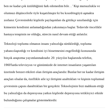
ben ne kadar çok üzüldüğünü fark edemedim bile…’ Kişi mutsuzlukla ve
olumsuz düşüncelerle öyle kuşatılmıştır ki bu kısırdöngüyü aşmakta
zorlanır. Çevresindeki kişilerle paylaşımları da gittikçe sınırlandığı için
kimsenin kendisini anlamadığından yakınmaya başlar. Tedavide öncelikle
hastaya terapinin ne olduğu, sürecin nasıl devam ettiği anlatılır.
Teknoloji toplumu olmanın insanı yalnızlığa sürüklediği, topluma
yabancılaştırdığı ve kendisini iyi hissetmesini engellediği konusunda
birçok araştırma yayımlanmaktadır. 20. yüzyılın başlarında telefon,
1960'larda televizyon ve günümüzde de internet insanların yaşantıları
üzerinde benzer etkileri olan iletişim araçlarıdır. Bunlar her ne kadar iletişim
araçları olsalar da, özellikle aile içi iletişimi azalttıkları ve kişinin toplumsal
çevresinin çapını daralttıkları bir gerçektir. Teknolojinin bizi mahkum ettiği
bu yalnızlığın da depresyona yatkın kişilerde depresyonu tetikleyici etkide
bulunduğunu çalışmalar göstermektedir.