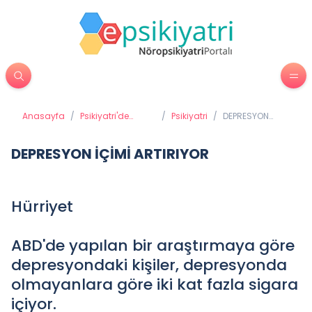
Anasayfa
/
Psikiyatri'de
/
Psikiyatri
/
DEPRESYON
Tedavi
İÇİMİ ARTIRIYOR
Yöntemleri
DEPRESYON İÇİMİ ARTIRIYOR
Hürriyet
ABD'de yapılan bir araştırmaya göre
depresyondaki kişiler, depresyonda
olmayanlara göre iki kat fazla sigara
içiyor.