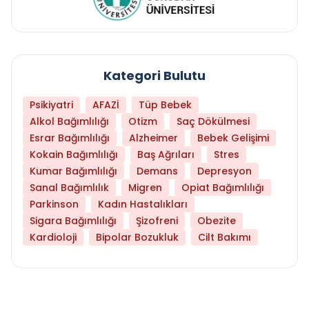
Kategori Bulutu
Psikiyatri
AFAZİ
Tüp Bebek
Alkol Bağımlılığı
Otizm
Saç Dökülmesi
Esrar Bağımlılığı
Alzheimer
Bebek Gelişimi
Kokain Bağımlılığı
Baş Ağrıları
Stres
Kumar Bağımlılığı
Demans
Depresyon
Sanal Bağımlılık
Migren
Opiat Bağımlılığı
Parkinson
Kadın Hastalıkları
Sigara Bağımlılığı
Şizofreni
Obezite
Kardioloji
Bipolar Bozukluk
Cilt Bakımı