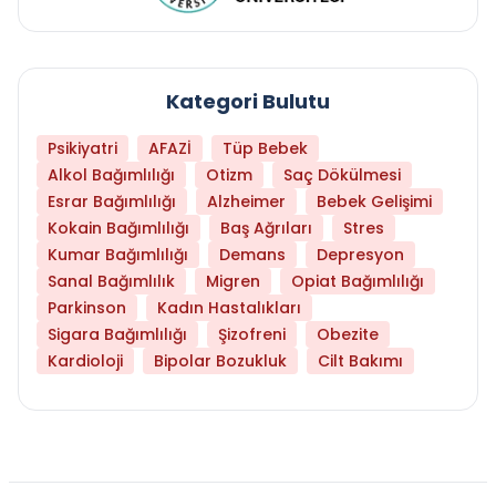
Kategori Bulutu
Psikiyatri
AFAZİ
Tüp Bebek
Alkol Bağımlılığı
Otizm
Saç Dökülmesi
Esrar Bağımlılığı
Alzheimer
Bebek Gelişimi
Kokain Bağımlılığı
Baş Ağrıları
Stres
Kumar Bağımlılığı
Demans
Depresyon
Sanal Bağımlılık
Migren
Opiat Bağımlılığı
Parkinson
Kadın Hastalıkları
Sigara Bağımlılığı
Şizofreni
Obezite
Kardioloji
Bipolar Bozukluk
Cilt Bakımı