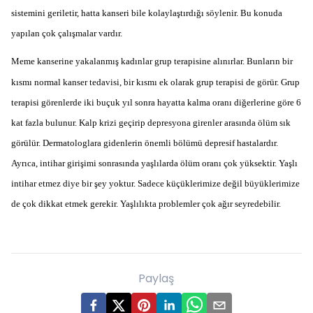
sistemini geriletir, hatta kanseri bile kolaylaştırdığı söylenir. Bu konuda
yapılan çok çalışmalar vardır.
Meme kanserine yakalanmış kadınlar grup terapisine alınırlar. Bunların bir
kısmı normal kanser tedavisi, bir kısmı ek olarak grup terapisi de görür. Grup
terapisi görenlerde iki buçuk yıl sonra hayatta kalma oranı diğerlerine göre 6
kat fazla bulunur. Kalp krizi geçirip depresyona girenler arasında ölüm sık
görülür. Dermatologlara gidenlerin önemli bölümü depresif hastalardır.
Ayrıca, intihar girişimi sonrasında yaşlılarda ölüm oranı çok yüksektir. Yaşlı
intihar etmez diye bir şey yoktur. Sadece küçüklerimize değil büyüklerimize
de çok dikkat etmek gerekir. Yaşlılıkta problemler çok ağır seyredebilir.
Paylaş