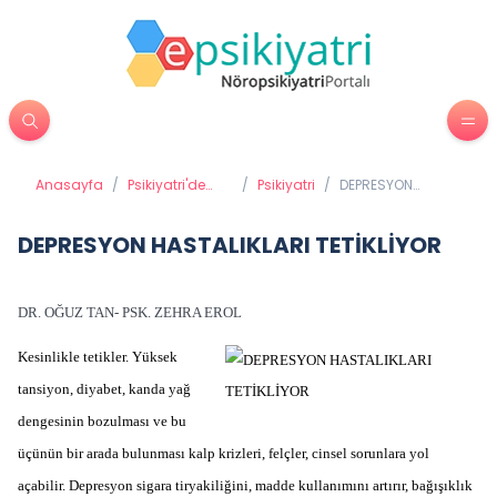
Anasayfa
/
Psikiyatri'de
/
Psikiyatri
/
DEPRESYON
Tedavi
HASTALIKLARI
Yöntemleri
TETİKLİYOR
DEPRESYON HASTALIKLARI TETİKLİYOR
DR. OĞUZ TAN- PSK. ZEHRA EROL
Kesinlikle tetikler. Yüksek
tansiyon, diyabet, kanda yağ
dengesinin bozulması ve bu
üçünün bir arada bulunması kalp krizleri, felçler, cinsel sorunlara yol
açabilir. Depresyon sigara tiryakiliğini, madde kullanımını artırır, bağışıklık