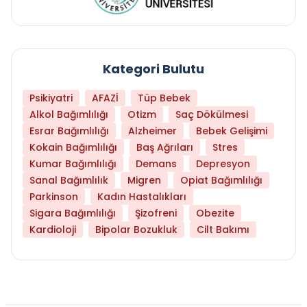
Kategori Bulutu
Psikiyatri
AFAZİ
Tüp Bebek
Alkol Bağımlılığı
Otizm
Saç Dökülmesi
Esrar Bağımlılığı
Alzheimer
Bebek Gelişimi
Kokain Bağımlılığı
Baş Ağrıları
Stres
Kumar Bağımlılığı
Demans
Depresyon
Sanal Bağımlılık
Migren
Opiat Bağımlılığı
Parkinson
Kadın Hastalıkları
Sigara Bağımlılığı
Şizofreni
Obezite
Kardioloji
Bipolar Bozukluk
Cilt Bakımı