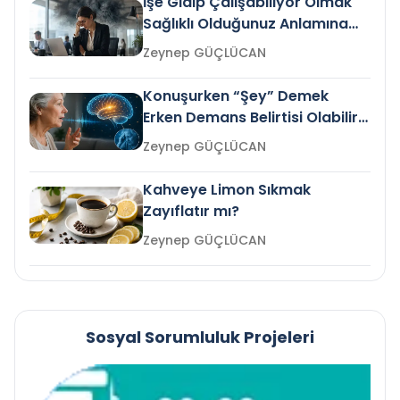
İşe Gidip Çalışabiliyor Olmak
Sağlıklı Olduğunuz Anlamına
Gelir mi?
Zeynep GÜÇLÜCAN
Konuşurken “Şey” Demek
Erken Demans Belirtisi Olabilir
mi?
Zeynep GÜÇLÜCAN
Kahveye Limon Sıkmak
Zayıflatır mı?
Zeynep GÜÇLÜCAN
Sosyal Sorumluluk Projeleri