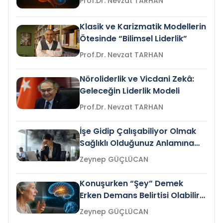
Prof.Dr. Nevzat TARHAN
Klasik ve Karizmatik Modellerin
Ötesinde “Bilimsel Liderlik”
Prof.Dr. Nevzat TARHAN
Nöroliderlik ve Vicdani Zekâ:
Geleceğin Liderlik Modeli
Prof.Dr. Nevzat TARHAN
İşe Gidip Çalışabiliyor Olmak
Sağlıklı Olduğunuz Anlamına
Gelir mi?
Zeynep GÜÇLÜCAN
Konuşurken “Şey” Demek
Erken Demans Belirtisi Olabilir
mi?
Zeynep GÜÇLÜCAN