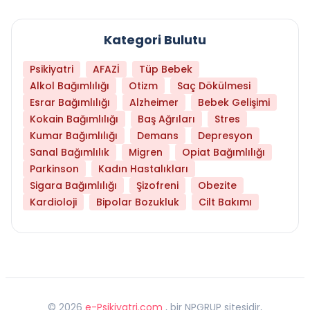
Kategori Bulutu
Psikiyatri
AFAZİ
Tüp Bebek
Alkol Bağımlılığı
Otizm
Saç Dökülmesi
Esrar Bağımlılığı
Alzheimer
Bebek Gelişimi
Kokain Bağımlılığı
Baş Ağrıları
Stres
Kumar Bağımlılığı
Demans
Depresyon
Sanal Bağımlılık
Migren
Opiat Bağımlılığı
Parkinson
Kadın Hastalıkları
Sigara Bağımlılığı
Şizofreni
Obezite
Kardioloji
Bipolar Bozukluk
Cilt Bakımı
©
2026
e-Psikiyatri.com
, bir NPGRUP sitesidir,