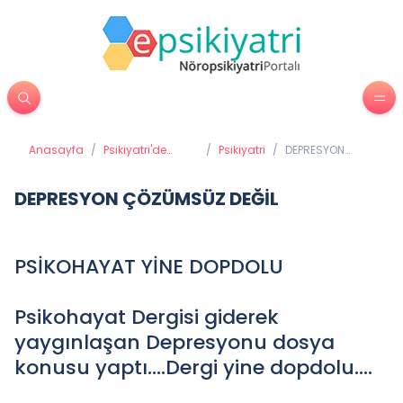
Anasayfa
/
Psikiyatri'de
/
Psikiyatri
/
DEPRESYON
Tedavi
ÇÖZÜMSÜZ
Yöntemleri
DEĞİL
DEPRESYON ÇÖZÜMSÜZ DEĞİL
PSİKOHAYAT YİNE DOPDOLU
Psikohayat Dergisi giderek
yaygınlaşan Depresyonu dosya
konusu yaptı….Dergi yine dopdolu….