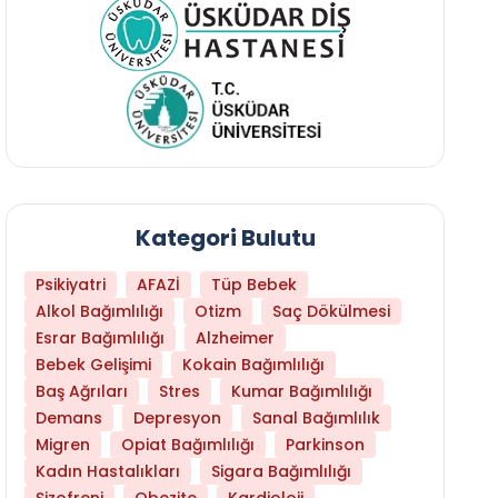
Kategori Bulutu
Psikiyatri
AFAZİ
Tüp Bebek
Alkol Bağımlılığı
Otizm
Saç Dökülmesi
Esrar Bağımlılığı
Alzheimer
Bebek Gelişimi
Kokain Bağımlılığı
Baş Ağrıları
Stres
Kumar Bağımlılığı
Libido Yüksekliği
Demans
Depresyon
Sanal Bağımlılık
Migren
Opiat Bağımlılığı
Parkinson
Kadın Hastalıkları
Sigara Bağımlılığı