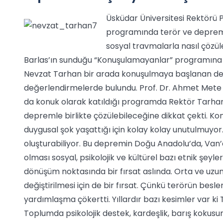
Üsküdar Üniversitesi Rektörü P
programında terör ve depremi
sosyal travmalarla nasıl çözü
Barlas’ın sunduğu “Konuşulamayanlar” programına k
Nevzat Tarhan bir arada konuşulmaya başlanan depr
değerlendirmelerde bulundu. Prof. Dr. Ahmet Mete 
da konuk olarak katıldığı programda Rektör Tarha
depremle birlikte çözülebileceğine dikkat çekti. K
duygusal şok yaşattığı için kolay kolay unutulmuyor. 
oluşturabiliyor. Bu depremin Doğu Anadolu’da, Van
olması sosyal, psikolojik ve kültürel bazı etnik şey
dönüşüm noktasında bir fırsat aslında. Orta ve uzun 
değiştirilmesi için de bir fırsat. Çünkü terörün besle
yardımlaşma çökertti. Yıllardır bazı kesimler var ki 
Toplumda psikolojik destek, kardeşlik, barış kokusun