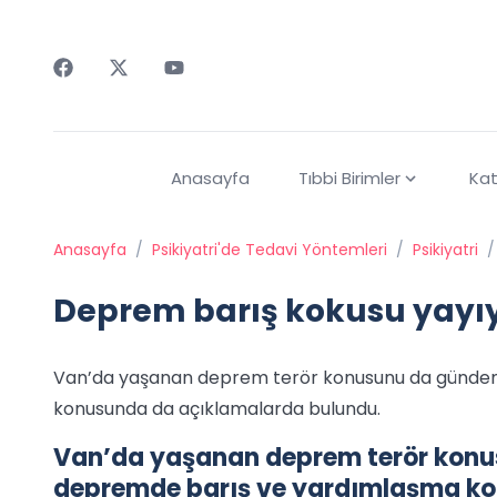
Faceebok
Twitter
Youtube
Anasayfa
Tıbbi Birimler
Kat
Anasayfa
/
Psikiyatri'de Tedavi Yöntemleri
/
Psikiyatri
/
Deprem barış kokusu yayı
Van’da yaşanan deprem terör konusunu da gündem
konusunda da açıklamalarda bulundu.
Van’da yaşanan deprem terör konus
depremde barış ve yardımlaşma ko