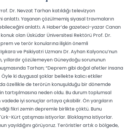
rof. Dr. Nevzat Tarhan katıldığı televizyon
 anlattı. Yaşanan çözülmemiş siyasal travmaların
lebileceğini anlattı. A Haber’de gazeteci-yazar Canan
onuk olan Üsküdar Üniversitesi Rektörü Prof. Dr.
em ve terör konularına ilişkin önemli
Işıkara ve Psikiyatri Uzmanı Dr. Ayhan Kalyoncu’nun
n, yıllardır çözülemeyen Güneydoğu sorununun
onuşmasında Tarhan; “Deprem gibi doğal afetler insana
Öyle ki duygusal şoklar bellekte kalıcı etkiler
’da özellikle de terörün konuşulduğu bir dönemde
lerin tartışılmasına neden oldu. Bu durum toplumsal
vadede iyi sonuçlar ortaya çıkabilir. Ön yargıların
ndiği fikri zemin depremle birlikte çöktü. Bunu
Türk-Kürt çatışması istiyorlar. Bloklaşma istiyorlar.
un yayıldığını görüyoruz. Teröristler artık o bölgede,