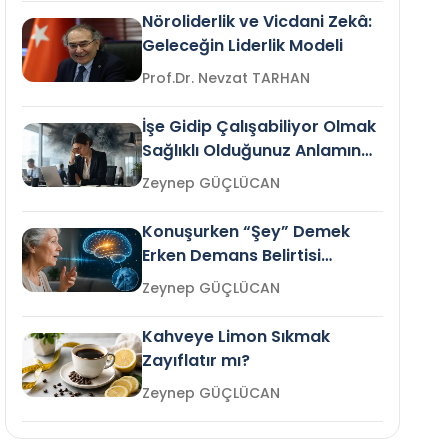
Nöroliderlik ve Vicdani Zekâ:
Geleceğin Liderlik Modeli
Prof.Dr. Nevzat TARHAN
İşe Gidip Çalışabiliyor Olmak
Sağlıklı Olduğunuz Anlamına
Gelir mi?
Zeynep GÜÇLÜCAN
Konuşurken “Şey” Demek
Erken Demans Belirtisi
Olabilir mi?
Zeynep GÜÇLÜCAN
Kahveye Limon Sıkmak
Zayıflatır mı?
Zeynep GÜÇLÜCAN