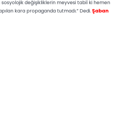
syolojik değişikliklerin meyvesi tabiî ki hemen
apılan kara propaganda tutmadı.” Dedi.
Şaban