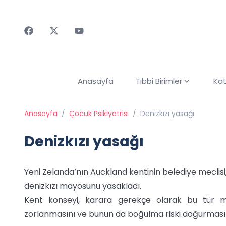
Faceebok
Twitter
Youtube
Anasayfa
Tıbbi Birimler
Kat
Anasayfa
/
Çocuk Psikiyatrisi
/
Denizkızı yasağı
Denizkızı yasağı
Yeni Zelanda’nın Auckland kentinin belediye meclisi
denizkızı mayosunu yasakladı.
Kent konseyi, karara gerekçe olarak bu tür m
zorlanmasını ve bunun da boğulma riski doğurmasın