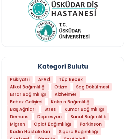
Kategori Bulutu
Psikiyatri
AFAZİ
Tüp Bebek
Alkol Bağımlılığı
Otizm
Saç Dökülmesi
Esrar Bağımlılığı
Alzheimer
Bebek Gelişimi
Kokain Bağımlılığı
Baş Ağrıları
Stres
Kumar Bağımlılığı
Daha Az Protein Tüketmek Yaşlanmayı Yava
Demans
Depresyon
Sanal Bağımlılık
Migren
Opiat Bağımlılığı
Parkinson
Kadın Hastalıkları
Sigara Bağımlılığı