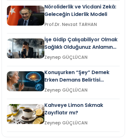
Nöroliderlik ve Vicdani Zekâ:
Geleceğin Liderlik Modeli
Prof.Dr. Nevzat TARHAN
İşe Gidip Çalışabiliyor Olmak
Sağlıklı Olduğunuz Anlamına
Gelir mi?
Zeynep GÜÇLÜCAN
Konuşurken “Şey” Demek
Erken Demans Belirtisi
Olabilir mi?
Zeynep GÜÇLÜCAN
Kahveye Limon Sıkmak
Zayıflatır mı?
Zeynep GÜÇLÜCAN