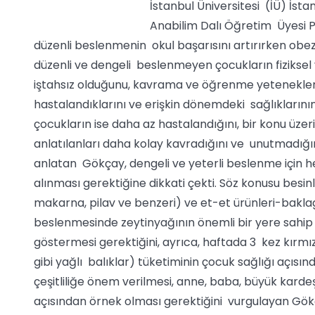
İstanbul Üniversitesi (İÜ) İsta
Anabilim Dalı Öğretim Üyesi Pr
düzenli beslenmenin okul başarısını artırırken obezi
düzenli ve dengeli beslenmeyen çocukların fiziksel ve
iştahsız olduğunu, kavrama ve öğrenme yeteneklerinin
hastalandıklarını ve erişkin dönemdeki sağlıklarının
çocukların ise daha az hastalandığını, bir konu üzer
anlatılanları daha kolay kavradığını ve unutmadığını,
anlatan Gökçay, dengeli ve yeterli beslenme için 
alınması gerektiğine dikkati çekti. Söz konusu besin
makarna, pilav ve benzeri) ve et-et ürünleri-bakla
beslenmesinde zeytinyağının önemli bir yere sahip 
göstermesi gerektiğini, ayrıca, haftada 3 kez kırmız
gibi yağlı balıklar) tüketiminin çocuk sağlığı açıs
çeşitliliğe önem verilmesi, anne, baba, büyük kard
açısından örnek olması gerektiğini vurgulayan Gökça