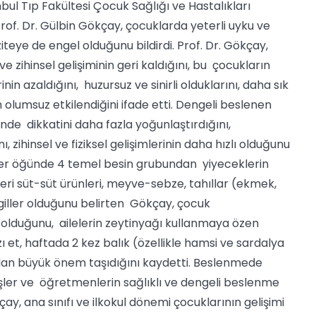
nbul Tıp Fakültesi Çocuk Sağlığı ve Hastalıkları
of. Dr. Gülbin Gökçay, çocuklarda yeterli uyku ve
teye de engel olduğunu bildirdi. Prof. Dr. Gökçay,
 zihinsel gelişiminin geri kaldığını, bu çocukların
 azaldığını, huzursuz ve sinirli olduklarını, daha sık
 olumsuz etkilendiğini ifade etti. Dengeli beslenen
inde dikkatini daha fazla yoğunlaştırdığını,
 zihinsel ve fiziksel gelişimlerinin daha hızlı olduğunu
her öğünde 4 temel besin grubundan yiyeceklerin
leri süt-süt ürünleri, meyve-sebze, tahıllar (ekmek,
giller olduğunu belirten Gökçay, çocuk
olduğunu, ailelerin zeytinyağı kullanmaya özen
ı et, haftada 2 kez balık (özellikle hamsi ve sardalya
ından büyük önem taşıdığını kaydetti. Beslenmede
eşler ve öğretmenlerin sağlıklı ve dengeli beslenme
y, ana sınıfı ve ilkokul dönemi çocuklarının gelişimi