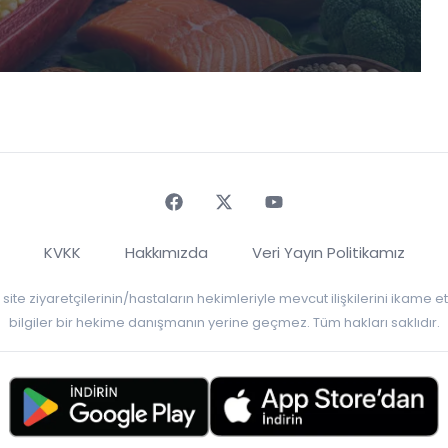
Faceebok
Twitter
Youtube
KVKK
Hakkımızda
Veri Yayın Politikamız
r, site ziyaretçilerinin/hastaların hekimleriyle mevcut ilişkilerini ikame
bilgiler bir hekime danışmanın yerine geçmez. Tüm hakları saklıdır.