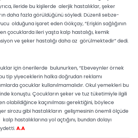
ıca, ileride bu kişilerde alerjik hastalıklar, şeker
arın daha fazla görüldüğünü söyledi. Düzenli sebze-
ucu olduğuna işaret eden Gökçay, “Erişkin sağlığının
en çocuklarda ileri yaşta kalp hastalığı, kemik
ansiyon ve şeker hastalığı daha az görülmektedir” dedi.
cuklar için önerilerde bulunurken, “Ebeveynler örnek
 bu tip yiyeceklerin halka doğrudan reklamı
klamlarda çocuklar kullanılmamalıdır. Okul yemekleri bu
de konuştu. Çocukların şeker ve tuz tüketimiyle ilgili
 olabildiğince kaçınılması gerektiğini, böylece
ğer sirozu gibi hastalıkların gelişmesinin önemli ölçüde
 kalp hastalıklarına yol açtığını, bundan dolayı
aydetti.
A.A