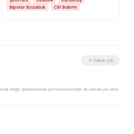
Şizofreni
Obezite
Kardioloji
Daha Az Protein Tüketmek Yaşlanmayı Yava
Bipolar Bozukluk
Cilt Bakımı
Yukarı Çık
 etmek değil, desteklemek için tasarlanmıştır. Bu sitede yer alan