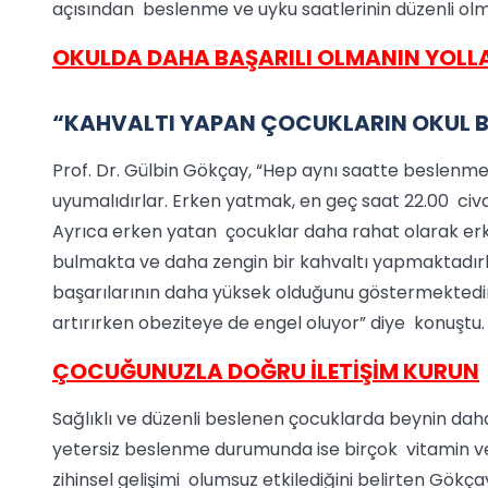
açısından beslenme ve uyku saatlerinin düzenli olma
OKULDA DAHA BAŞARILI OLMANIN YOLL
“KAHVALTI YAPAN ÇOCUKLARIN OKUL B
Prof. Dr. Gülbin Gökçay, “Hep aynı saatte beslenme
uyumalıdırlar. Erken yatmak, en geç saat 22.00 civa
Ayrıca erken yatan çocuklar daha rahat olarak erke
bulmakta ve daha zengin bir kahvaltı yapmaktadırl
başarılarının daha yüksek olduğunu göstermektedir.
artırırken obeziteye de engel oluyor” diye konuştu.
ÇOCUĞUNUZLA DOĞRU İLETİŞİM KURUN
Sağlıklı ve düzenli beslenen çocuklarda beynin daha iy
yetersiz beslenme durumunda ise birçok vitamin ve 
zihinsel gelişimi olumsuz etkilediğini belirten Gö