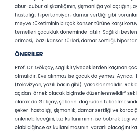
abur-cubur alışkanlığının, şişmanlığa yol açtığını, ayr
hastalığı, hipertansiyon, damar sertliği gibi sorunl
meyve tüketiminin birçok kanser türüne karşı koruy
temelleri çocukluk döneminde atılır. Sağlıklı beslen
erimesi, bazı kanser türleri, damar sertliği, hipert
ÖNERİLER
Prof. Dr. Gökçay, sağlıklı yiyeceklerden kaçınan ço
olmalıdır. Eve alınmaz ise çocuk da yemez. Ayrıca,
(televizyon, yazılı basın gibi) yasaklanmalıdır. Re
açıdan örnek olacak biçimde düzenlenmelidir” şeklin
olarak da Gökçay, şekerin doğrudan tüketilmesinden
şeker hastalığı, şişmanlık, damar sertliği ve karaci
önlenebileceğini, tuz kullanımının ise böbrek taşı ve
olabildiğince az kullanılmasının yararlı olacağını k