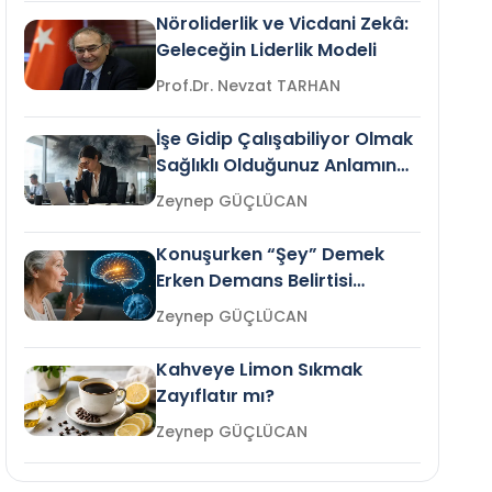
Nöroliderlik ve Vicdani Zekâ:
Geleceğin Liderlik Modeli
Prof.Dr. Nevzat TARHAN
İşe Gidip Çalışabiliyor Olmak
Sağlıklı Olduğunuz Anlamına
Gelir mi?
Zeynep GÜÇLÜCAN
Konuşurken “Şey” Demek
Erken Demans Belirtisi
Olabilir mi?
Zeynep GÜÇLÜCAN
Kahveye Limon Sıkmak
Zayıflatır mı?
Zeynep GÜÇLÜCAN