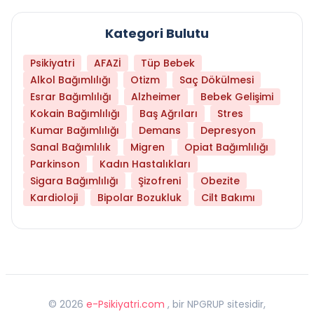
Kategori Bulutu
Psikiyatri
AFAZİ
Tüp Bebek
Alkol Bağımlılığı
Otizm
Saç Dökülmesi
Esrar Bağımlılığı
Alzheimer
Bebek Gelişimi
Kokain Bağımlılığı
Baş Ağrıları
Stres
Kumar Bağımlılığı
Demans
Depresyon
Sanal Bağımlılık
Migren
Opiat Bağımlılığı
Parkinson
Kadın Hastalıkları
Sigara Bağımlılığı
Şizofreni
Obezite
Kardioloji
Bipolar Bozukluk
Cilt Bakımı
©
2026
e-Psikiyatri.com
, bir NPGRUP sitesidir,