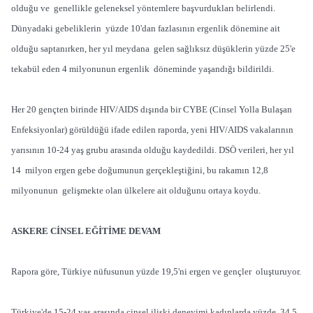
olduğu ve genellikle geleneksel yöntemlere başvurdukları belirlendi.
Dünyadaki gebeliklerin yüzde 10'dan fazlasının ergenlik dönemine ait
olduğu saptanırken, her yıl meydana gelen sağlıksız düşüklerin yüzde 25'e
tekabül eden 4 milyonunun ergenlik döneminde yaşandığı bildirildi.
Her 20 gençten birinde HIV/AIDS dışında bir CYBE (Cinsel Yolla Bulaşan
Enfeksiyonlar) görüldüğü ifade edilen raporda, yeni HIV/AIDS vakalarının
yarısının 10-24 yaş grubu arasında olduğu kaydedildi. DSÖ verileri, her yıl
14 milyon ergen gebe doğumunun gerçekleştiğini, bu rakamın 12,8
milyonunun gelişmekte olan ülkelere ait olduğunu ortaya koydu.
ASKERE CİNSEL EĞİTİME DEVAM
Rapora göre, Türkiye nüfusunun yüzde 19,5'ni ergen ve gençler oluşturuyor.
Türkiye'de 15-24 yaş arasında cinsel ilişki deneyimi kadınlarda yüzde 34,5,