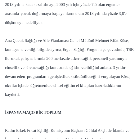
2013 yılına kadar azaltılmayı, 2003 yılı için yüzde 7,5 olan ergenler
arasında çocuk doğurmaya başlayanların oranı 2013 yılında yüzde 3,8'e
düşürmeyi hedefliyor.
Ana Çocuk Sağlığı ve Aile Planlaması Genel Müdürü Mehmet Rifat Köse,
komisyona verdiği bilgide ayrıca, Ergen Sağlığı Programı çerçevesinde, TSK
ile ortak çalışmalarında 500 merkezde askeri sağlık personeli yardımıyla
cinsellik ve üreme sağlığı konusunda eğitim verildiğini anlattı. 3 yıldır
devam eden programların genişletilerek sürdürüleceğini vurgulayan Köse,
okullar içinde öğretmenlere cinsel eğitim el kitapları hazırladıklarını
kaydetti.
İSPANYA MAÇO BİR TOPLUM
Kadın Erkek Fırsat Eşitliği Komisyonu Başkanı Güldal Akşit de İrlanda ve