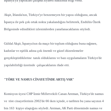
İspanya'ya yaptıkları çalışma ziyareti hakkında bilgi verdi.
Akşit, İrlanda'nın, Türkiye'ye benzemeyen bir yapısı olduğunu, ancak
İspanya ile pek çok ortak nokta yakalandığını belirterek, Endülüs Özerk
Bölgesinde edindikleri izlenimlerden yararlanacaklarını söyledi.
Güldal Akşit, İspanya'nın da maço bir toplum olduğunu buna rağmen,
kadınlar ve eşitlik adına çok önemli ve güzel düzenlemeler
gerçekleştirdiklerine tanık olduklarını ve bazı uygulamaların Türkiye'de
yapılabilirliği üzerinde çalışacaklarını ifade etti.
"TÖRE VE NAMUS CİNAYETİNDE ARTIŞ VAR"
Komisyon üyesi CHP İzmir Milletvekili Canan Arıtman, Türkiye'de namus
ve töre cinayetlerinin 2002'de 66 iken içinde, o tarihten bu yana sayının 4
bin 163 kişiye ulaştığını söyledi. Arıtman, AK Parti döneminde namus ve