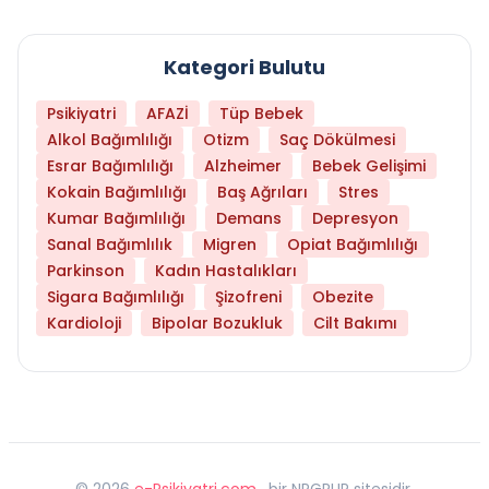
Kategori Bulutu
Psikiyatri
AFAZİ
Tüp Bebek
Alkol Bağımlılığı
Otizm
Saç Dökülmesi
Esrar Bağımlılığı
Alzheimer
Bebek Gelişimi
Kokain Bağımlılığı
Baş Ağrıları
Stres
Kumar Bağımlılığı
Demans
Depresyon
Sanal Bağımlılık
Migren
Opiat Bağımlılığı
Parkinson
Kadın Hastalıkları
Sigara Bağımlılığı
Şizofreni
Obezite
Kardioloji
Bipolar Bozukluk
Cilt Bakımı
©
2026
e-Psikiyatri.com
, bir NPGRUP sitesidir,