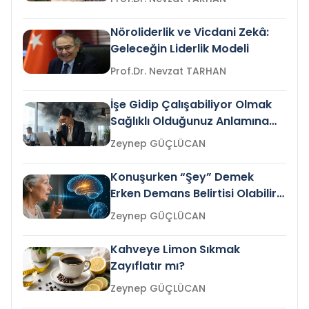
Nöroliderlik ve Vicdani Zekâ:
Geleceğin Liderlik Modeli
Prof.Dr. Nevzat TARHAN
İşe Gidip Çalışabiliyor Olmak
Sağlıklı Olduğunuz Anlamına
Gelir mi?
Zeynep GÜÇLÜCAN
Konuşurken “Şey” Demek
Erken Demans Belirtisi Olabilir
mi?
Zeynep GÜÇLÜCAN
Kahveye Limon Sıkmak
Zayıflatır mı?
Zeynep GÜÇLÜCAN