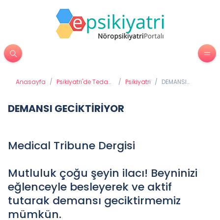
Anasayfa
/
Psikiyatri'de Tedavi
/
Psikiyatri
/
DEMANSI
Yöntemleri
GECİKTİRİYOR
DEMANSI GECİKTİRİYOR
Medical Tribune Dergisi
Mutluluk çoğu şeyin ilacı! Beyninizi
eğlenceyle besleyerek ve aktif
tutarak demansı geciktirmemiz
mümkün.