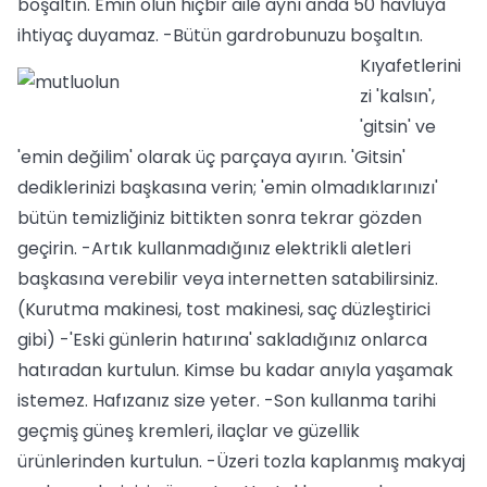
boşaltın. Emin olun hiçbir aile aynı anda 50 havluya
ihtiyaç duyamaz.
-Bütün gardrobunuzu boşaltın.
Kıyafetlerini
zi 'kalsın',
'gitsin' ve
'emin değilim' olarak üç parçaya ayırın. 'Gitsin'
dediklerinizi başkasına verin; 'emin olmadıklarınızı'
bütün temizliğiniz bittikten sonra tekrar gözden
geçirin. -Artık kullanmadığınız elektrikli aletleri
başkasına verebilir veya internetten satabilirsiniz.
(Kurutma makinesi, tost makinesi, saç düzleştirici
gibi) -'Eski günlerin hatırına' sakladığınız onlarca
hatıradan kurtulun. Kimse bu kadar anıyla yaşamak
istemez. Hafızanız size yeter. -Son kullanma tarihi
geçmiş güneş kremleri, ilaçlar ve güzellik
ürünlerinden kurtulun. -Üzeri tozla kaplanmış makyaj