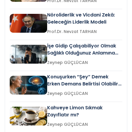
Prof.Dr. Nevzat TARHAN
Nöroliderlik ve Vicdani Zekâ:
Geleceğin Liderlik Modeli
Prof.Dr. Nevzat TARHAN
İşe Gidip Çalışabiliyor Olmak
Sağlıklı Olduğunuz Anlamına
Gelir mi?
Zeynep GÜÇLÜCAN
Konuşurken “Şey” Demek
Erken Demans Belirtisi Olabilir
mi?
Zeynep GÜÇLÜCAN
Kahveye Limon Sıkmak
Zayıflatır mı?
Zeynep GÜÇLÜCAN