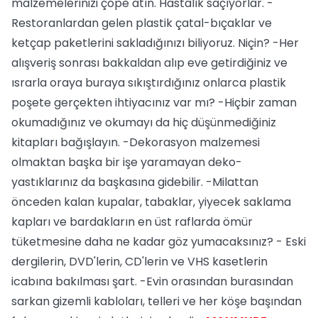
malzemelerinizi çöpe atın. Hastalık saçıyorlar. -
Restoranlardan gelen plastik çatal-bıçaklar ve
ketçap paketlerini sakladığınızı biliyoruz. Niçin? -Her
alışveriş sonrası bakkaldan alıp eve getirdiğiniz ve
ısrarla oraya buraya sıkıştırdığınız onlarca plastik
poşete gerçekten ihtiyacınız var mı? -Hiçbir zaman
okumadığınız ve okumayı da hiç düşünmediğiniz
kitapları bağışlayın. -Dekorasyon malzemesi
olmaktan başka bir işe yaramayan deko-
yastıklarınız da başkasına gidebilir. -Milattan
önceden kalan kupalar, tabaklar, yiyecek saklama
kapları ve bardakların en üst raflarda ömür
tüketmesine daha ne kadar göz yumacaksınız? - Eski
dergilerin, DVD'lerin, CD'lerin ve VHS kasetlerin
icabına bakılması şart. -Evin orasından burasından
sarkan gizemli kabloları, telleri ve her köşe başından