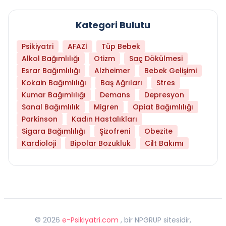
Kategori Bulutu
Psikiyatri
AFAZİ
Tüp Bebek
Alkol Bağımlılığı
Otizm
Saç Dökülmesi
Esrar Bağımlılığı
Alzheimer
Bebek Gelişimi
Kokain Bağımlılığı
Baş Ağrıları
Stres
Kumar Bağımlılığı
Demans
Depresyon
Sanal Bağımlılık
Migren
Opiat Bağımlılığı
Parkinson
Kadın Hastalıkları
Sigara Bağımlılığı
Şizofreni
Obezite
Kardioloji
Bipolar Bozukluk
Cilt Bakımı
©
2026
e-Psikiyatri.com
, bir NPGRUP sitesidir,