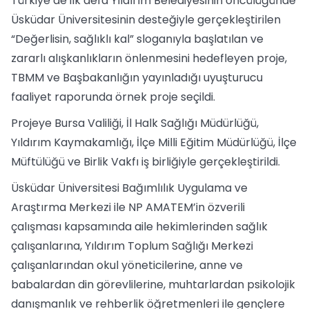
Türkiye’de ilk defa Yıldırım Belediyesinin öncülüğünde
Üsküdar Üniversitesinin desteğiyle gerçekleştirilen
“Değerlisin, sağlıklı kal” sloganıyla başlatılan ve
zararlı alışkanlıkların önlenmesini hedefleyen proje,
TBMM ve Başbakanlığın yayınladığı uyuşturucu
faaliyet raporunda örnek proje seçildi.
Projeye Bursa Valiliği, İl Halk Sağlığı Müdürlüğü,
Yıldırım Kaymakamlığı, İlçe Milli Eğitim Müdürlüğü, İlçe
Müftülüğü ve Birlik Vakfı iş birliğiyle gerçekleştirildi.
Üsküdar Üniversitesi Bağımlılık Uygulama ve
Araştırma Merkezi ile NP AMATEM’in özverili
çalışması kapsamında aile hekimlerinden sağlık
çalışanlarına, Yıldırım Toplum Sağlığı Merkezi
çalışanlarından okul yöneticilerine, anne ve
babalardan din görevlilerine, muhtarlardan psikolojik
danışmanlık ve rehberlik öğretmenleri ile gençlere