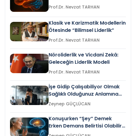
Prof.Dr. Nevzat TARHAN
Klasik ve Karizmatik Modellerin
Ötesinde “Bilimsel Liderlik”
Prof.Dr. Nevzat TARHAN
Nöroliderlik ve Vicdani Zekâ:
Geleceğin Liderlik Modeli
Prof.Dr. Nevzat TARHAN
İşe Gidip Çalışabiliyor Olmak
Sağlıklı Olduğunuz Anlamına
Gelir mi?
Zeynep GÜÇLÜCAN
Konuşurken “Şey” Demek
Erken Demans Belirtisi Olabilir
mi?
Zeynep GÜÇLÜCAN