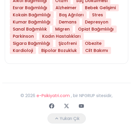
Alkol Bağımlılığı
Otizm
Saç Dökülmesi
Esrar Bağımlılığı
Alzheimer
Bebek Gelişimi
Kokain Bağımlılığı
Baş Ağrıları
Stres
Kumar Bağımlılığı
Demans
Depresyon
Sanal Bağımlılık
Migren
Opiat Bağımlılığı
Parkinson
Kadın Hastalıkları
Sigara Bağımlılığı
Şizofreni
Obezite
Kardioloji
Bipolar Bozukluk
Cilt Bakımı
©
2026
e-Psikiyatri.com
, bir NPGRUP sitesidir,
Faceebok
Twitter
Youtube
Yukarı Çık