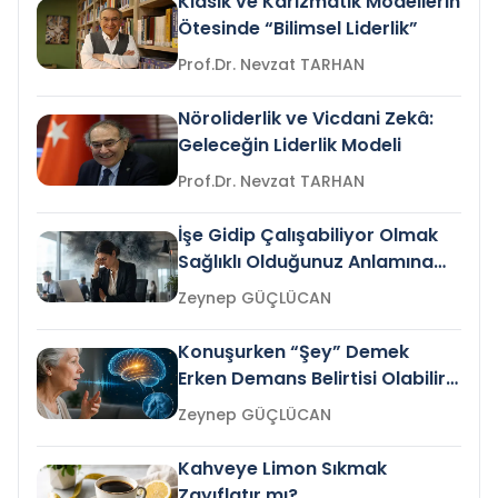
Klasik ve Karizmatik Modellerin
Ötesinde “Bilimsel Liderlik”
Prof.Dr. Nevzat TARHAN
Nöroliderlik ve Vicdani Zekâ:
Geleceğin Liderlik Modeli
Prof.Dr. Nevzat TARHAN
İşe Gidip Çalışabiliyor Olmak
Sağlıklı Olduğunuz Anlamına
Gelir mi?
Zeynep GÜÇLÜCAN
Konuşurken “Şey” Demek
Erken Demans Belirtisi Olabilir
mi?
Zeynep GÜÇLÜCAN
Kahveye Limon Sıkmak
Zayıflatır mı?