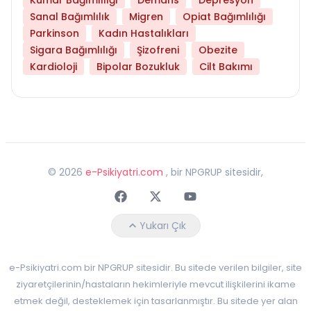
Sanal Bağımlılık
Migren
Opiat Bağımlılığı
Parkinson
Kadın Hastalıkları
Sigara Bağımlılığı
Şizofreni
Obezite
Kardioloji
Bipolar Bozukluk
Cilt Bakımı
©
2026
e-Psikiyatri.com
, bir NPGRUP sitesidir,
Faceebok
Twitter
Youtube
Yukarı Çık
e-Psikiyatri.com bir NPGRUP sitesidir. Bu sitede verilen bilgiler, site
ziyaretçilerinin/hastaların hekimleriyle mevcut ilişkilerini ikame
etmek değil, desteklemek için tasarlanmıştır. Bu sitede yer alan