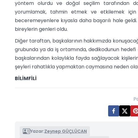
yöntem olurdu ve doğal seçilim tarafından da ş
yorumlamak, tahmin etmek ve etkilemek için so
beceremeyenlere kıyasla daha başarılı hale geldi. 
bireylerin genleri oldu.
Diğer taraftan, başkalarının hakkımızda konuşacağı f
grubunda ya da iş ortamında, dedikodunun hedefi ol
başkalarından kolaylıkla fayda sağlayacak kişiler
şeyleri rahatlıkla yapmaktan caymasına neden olabi
BİLİMFİLİ
P
Yazar:
Zeynep GÜÇLÜCAN