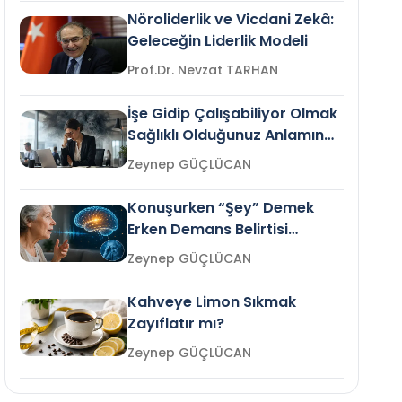
Nöroliderlik ve Vicdani Zekâ:
Geleceğin Liderlik Modeli
Prof.Dr. Nevzat TARHAN
İşe Gidip Çalışabiliyor Olmak
Sağlıklı Olduğunuz Anlamına
Gelir mi?
Zeynep GÜÇLÜCAN
Konuşurken “Şey” Demek
Erken Demans Belirtisi
Olabilir mi?
Zeynep GÜÇLÜCAN
Kahveye Limon Sıkmak
Zayıflatır mı?
Zeynep GÜÇLÜCAN