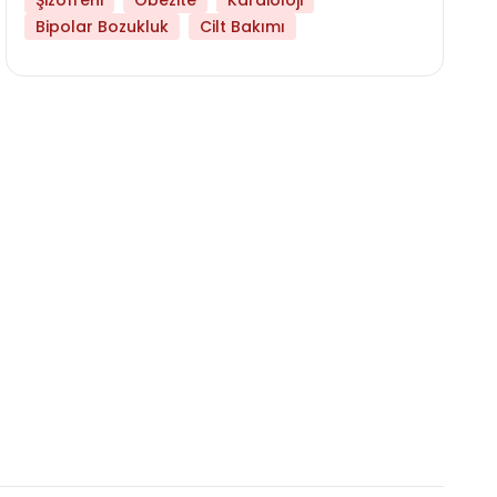
Şizofreni
Obezite
Kardioloji
Bipolar Bozukluk
Cilt Bakımı
Libido Yüksekliği