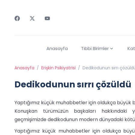
Faceebok
Twitter
Youtube
Anasayfa
Tıbbi Birimler
Kat
Anasayfa
/
Erişkin Psikiyatrisi
/
Dedikodunun sırrı çözüld
Dedikodunun sırrı çözüldü
Yaptığımız küçük muhabbetler için oldukça büyük bi
Konuşkan türümüzün başkaları hakkındaki yor
geçmişimizde dedikodunun modern dünyadaki kötü 
Yaptığımız küçük muhabbetler için oldukça büyü