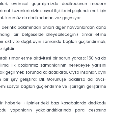
inleri; evrimsel geçmişimizde dedikodunun modern
at kuzenlerimizin sosyal ilişkilerini güçlendirmek için
gibi, türümüz de dedikodudan vaz geçmiyor.
i derinlik bakımından onları diğer hayvanlardan daha
erhangi bir belgeselde izleyebileceğiniz tımar etme
 bir aktivite değil, aynı zamanda bağları güçlendirmek,
lgilidir.
larak tımar etme aktivitesi bir sorun yarattı: 150 ya da
ırsa, ilk atalarımız zamanlarının neredeyse yarısını
arak geçirmek zorunda kalacaklardı. Oysa insanlar, aynı
r şey geliştirdi: Dil. Görünüşe bakılırsa da; avcı-
mi sosyal bağları güçlendirme ve işbirliğini geliştirme
r haberle; Filipinler’deki bazı kasabalarda dedikodu
du yapanların yakalandıklarında para cezasına