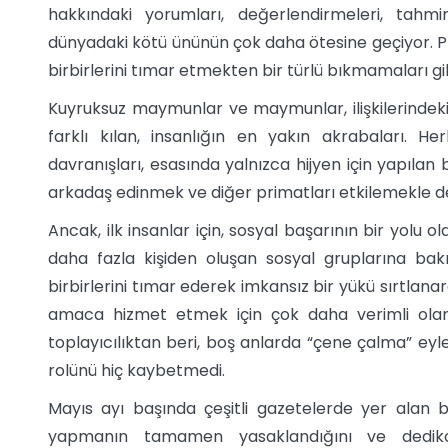
hakkındaki yorumları, değerlendirmeleri, tahm
dünyadaki kötü ününün çok daha ötesine geçiyor. Prim
birbirlerini tımar etmekten bir türlü bıkmamaları 
Kuyruksuz maymunlar ve maymunlar, ilişkilerindek
farklı kılan, insanlığın en yakın akrabaları. H
davranışları, esasında yalnızca hijyen için yapılan
arkadaş edinmek ve diğer primatları etkilemekle de i
Ancak, ilk insanlar için, sosyal başarının bir yolu o
daha fazla kişiden oluşan sosyal gruplarına bakıl
birbirlerini tımar ederek imkansız bir yükü sırtlan
amaca hizmet etmek için çok daha verimli olan bi
toplayıcılıktan beri, boş anlarda “çene çalma” eyle
rolünü hiç kaybetmedi.
Mayıs ayı başında çeşitli gazetelerde yer alan bi
yapmanın tamamen yasaklandığını ve dediko