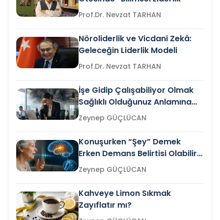
Prof.Dr. Nevzat TARHAN
Nöroliderlik ve Vicdani Zekâ:
Geleceğin Liderlik Modeli
Prof.Dr. Nevzat TARHAN
İşe Gidip Çalışabiliyor Olmak
Sağlıklı Olduğunuz Anlamına
Gelir mi?
Zeynep GÜÇLÜCAN
Konuşurken “Şey” Demek
Erken Demans Belirtisi Olabilir
mi?
Zeynep GÜÇLÜCAN
Kahveye Limon Sıkmak
Zayıflatır mı?