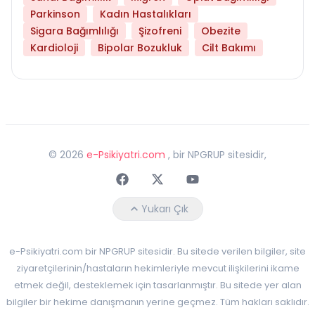
Parkinson
Kadın Hastalıkları
Sigara Bağımlılığı
Şizofreni
Obezite
Kardioloji
Bipolar Bozukluk
Cilt Bakımı
©
2026
e-Psikiyatri.com
, bir NPGRUP sitesidir,
Faceebok
Twitter
Youtube
Yukarı Çık
e-Psikiyatri.com bir NPGRUP sitesidir. Bu sitede verilen bilgiler, site
ziyaretçilerinin/hastaların hekimleriyle mevcut ilişkilerini ikame
etmek değil, desteklemek için tasarlanmıştır. Bu sitede yer alan
bilgiler bir hekime danışmanın yerine geçmez. Tüm hakları saklıdır.